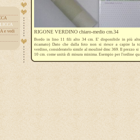
ICCA
.CLICCA
A e vedi
RIGONE VERDINO chiaro-medio cm.34
Bordo in lino 11 fili alto 34 cm. E' disponibile in più alt
ricamato) Dato che dalla foto non si riesce a capire la to
verdino, consideratelo simile al moulinè dmc 369. Il prezzo si r
10 cm. come unità di misura minima. Esempio per l'ordine qu
30 cm. La foto dà un'idea per l'utilizzo