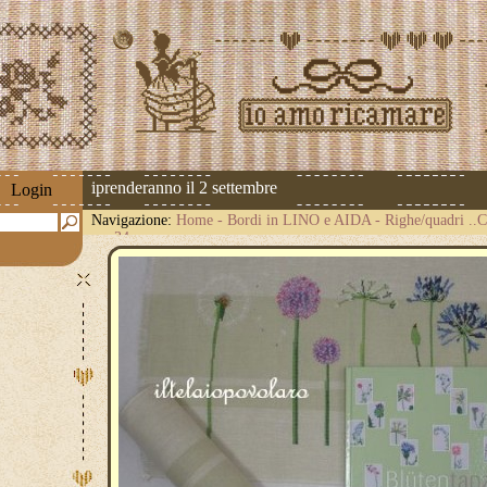
spedizioni riprenderanno il 2 settembre
Login
Navigazione:
Home
-
Bordi in LINO e AIDA
-
Righe/quadri .
cm.34