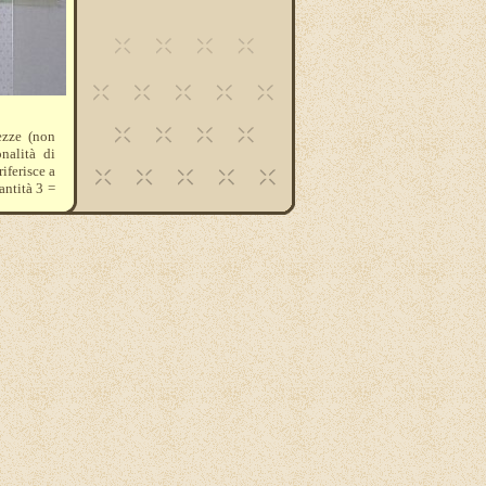
ezze (non
nalità di
iferisce a
antità 3 =