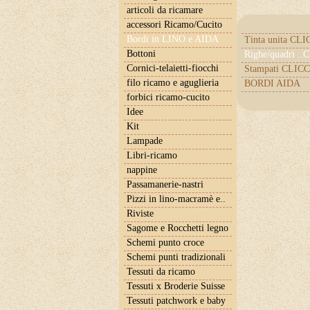
articoli da ricamare
accessori Ricamo/Cucito
Bordi in LINO e AIDA
Tinta unita CL
Bottoni
Righe/quadri .
Cornici-telaietti-fiocchi
Stampati CLICC
filo ricamo e aguglieria
BORDI AIDA
forbici ricamo-cucito
Idee
Kit
Lampade
Libri-ricamo
nappine
Passamanerie-nastri
Pizzi in lino-macramè e..
Riviste
Sagome e Rocchetti legno
Schemi punto croce
Schemi punti tradizionali
Tessuti da ricamo
Tessuti x Broderie Suisse
Tessuti patchwork e baby