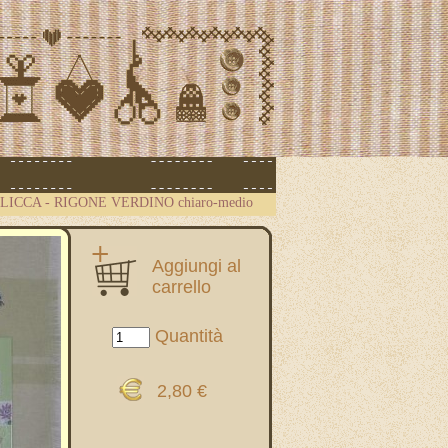
.CLICCA
-
RIGONE VERDINO chiaro-medio
Aggiungi al
carrello
Quantità
2,80 €