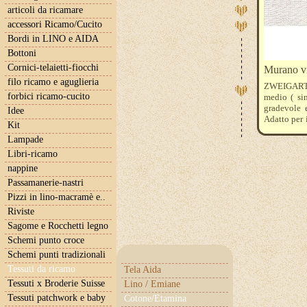
articoli da ricamare
accessori Ricamo/Cucito
Bordi in LINO e AIDA
Bottoni
Cornici-telaietti-fiocchi
Murano v
filo ricamo e aguglieria
ZWEIGART 1
forbici ricamo-cucito
medio ( si
gradevole 
Idee
Adatto per i
Kit
cotone , 48
Lampade
Il prezzo si
= 30 cm
Libri-ricamo
nappine
Passamanerie-nastri
Pizzi in lino-macramè e..
Riviste
Sagome e Rocchetti legno
Schemi punto croce
Schemi punti tradizionali
Tessuti da ricamo
Tela Aida
Tessuti x Broderie Suisse
Lino / Emiane
Tessuti patchwork e baby
Cotone/Etamina