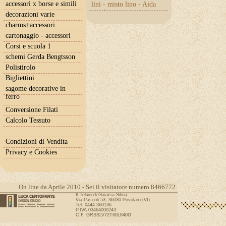
accessori x borse e simili
lini - misto lino - Aida
con lurex
decorazioni varie
charms+accessori
cartonaggio - accessori
Corsi e scuola 1
schemi Gerda Bengtsson
Polistirolo
Bigliettini
sagome decorative in
ferro
Conversione Filati
Calcolo Tessuto
Condizioni di Vendita
Privacy e Cookies
On line da Aprile 2010 - Sei il visitatore numero 8466772
Il Telaio di Gaiarsa Silvia
Via Pascoli 53, 36030 Povolaro (VI)
Tel: 0444 360136
P.IVA 03464000243
C.F. GRSSLV72T60L840G