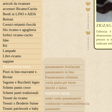
articoli da ricamare
accessori Ricamo/Cucito
Bordi in LINO e AIDA
Bottoni
Cornici-telaietti-fiocchi
ZIGZAG d
filo ricamo e aguglieria
l'altezza 
forbici ricamo-cucito
dimensioni 
prezzo si 
Idee
indicate nel
Kit
Lampade
Libri-ricamo
nappine
Passamanerie-nastri
passamanerie Acufactum
Pizzi in lino-macramè e..
passamanerie in lino
Riviste
Passamanerie-rifiniture
Sagome e Rocchetti legno
corda piatta per borse
Schemi punto croce
sbiechi e slalon
Schemi punti tradizionali
serpentina zigzag
Tessuti da ricamo
nastri come passamanerie
Tessuti x Broderie Suisse
cordoncini+cordoncini/fetuccia
Tessuti patchwork e baby
passanastri