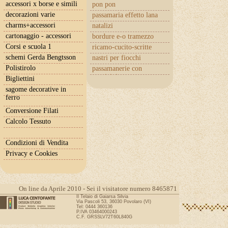
accessori x borse e simili
pon pon
decorazioni varie
passamaria effetto lana
charms+accessori
natalizi
cartonaggio - accessori
bordure e-o tramezzo
Corsi e scuola 1
ricamo-cucito-scritte
schemi Gerda Bengtsson
nastri per fiocchi
Polistirolo
passamanerie con
cuoricini
Bigliettini
sagome decorative in
ferro
Conversione Filati
Calcolo Tessuto
Condizioni di Vendita
Privacy e Cookies
On line da Aprile 2010 - Sei il visitatore numero 8465871
Il Telaio di Gaiarsa Silvia
Via Pascoli 53, 36030 Povolaro (VI)
Tel: 0444 360136
P.IVA 03464000243
C.F. GRSSLV72T60L840G