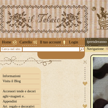
Attenzione ! Le spedizioni riprenderanno il 
Home
Carrello
Il tuo account
Login
Navigazione:
H
Cerca nel sito
Informazioni
Visita il Blog
Accessori tende e decori
aghi+magneti e..
Appendini
Art. regalo e decorativi