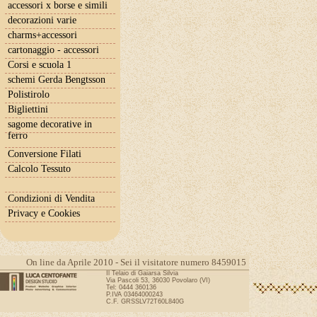
accessori x borse e simili
decorazioni varie
charms+accessori
cartonaggio - accessori
Corsi e scuola 1
schemi Gerda Bengtsson
Polistirolo
Bigliettini
sagome decorative in
ferro
Conversione Filati
Calcolo Tessuto
Condizioni di Vendita
Privacy e Cookies
On line da Aprile 2010 - Sei il visitatore numero 8459015
Il Telaio di Gaiarsa Silvia
Via Pascoli 53, 36030 Povolaro (VI)
Tel: 0444 360136
P.IVA 03464000243
C.F. GRSSLV72T60L840G