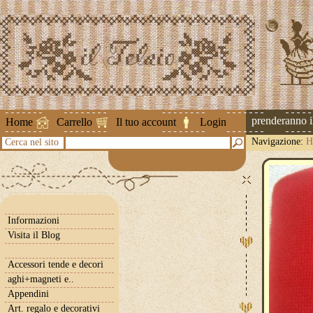
Attenzione ! Le spedizioni riprenderanno il 2
Home
Carrello
Il tuo account
Login
Navigazione:
H
Cerca nel sito
Informazioni
Visita il Blog
Accessori tende e decori
aghi+magneti e..
Appendini
Art. regalo e decorativi