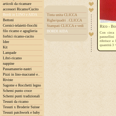
articoli da ricamare
accessori Ricamo/Cucito
Bordi in LINO e AIDA
Tinta unita CLICCA
Bottoni
Righe/quadri ..CLICCA
Cornici-telaietti-fiocchi
Stampati CLICCA e vedi
Rico - Bo
filo ricamo e aguglieria
BORDI AIDA
Con circa 
forbici ricamo-cucito
pannellini
riferisce 
Idee
quantità 3 
Kit
Lampade
Libri-ricamo
nappine
Passamanerie-nastri
Pizzi in lino-macramè e..
Riviste
Sagome e Rocchetti legno
Schemi punto croce
Schemi punti tradizionali
Tessuti da ricamo
Tessuti x Broderie Suisse
Tessuti patchwork e baby