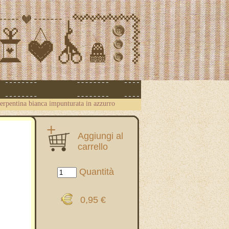
serpentina bianca impunturata in azzurro
Aggiungi al
carrello
Quantità
0,95 €