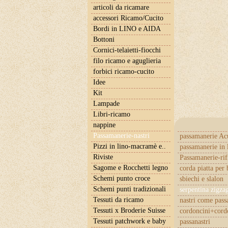
articoli da ricamare
accessori Ricamo/Cucito
Bordi in LINO e AIDA
Bottoni
Cornici-telaietti-fiocchi
filo ricamo e aguglieria
forbici ricamo-cucito
Idee
Kit
Lampade
Libri-ricamo
nappine
Passamanerie-nastri
passamanerie Ac
Pizzi in lino-macramè e..
passamanerie in 
Riviste
Passamanerie-rif
Sagome e Rocchetti legno
corda piatta per 
Schemi punto croce
sbiechi e slalon
Schemi punti tradizionali
serpentina zigza
Tessuti da ricamo
nastri come pas
Tessuti x Broderie Suisse
cordoncini+cordo
Tessuti patchwork e baby
passanastri