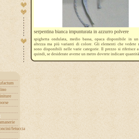
serpentina bianca impunturata in azzurro polvere
spighetta ondulata, medio bassa, opaca disponibile in un
altezza ma più varianti di colore. Gli elementi che vedete 
sono disponibili nelle varie categorie. Il prezzo si riferisce
quindi, se desiderate averne un metro dovrete indicare quantit
ufactum
lino
initure
borse
g
samanerie
ncini/fetuccia