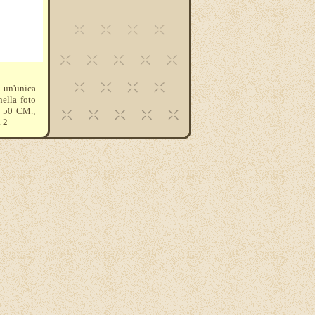
 un'unica
nella foto
 a 50 CM.;
à 2