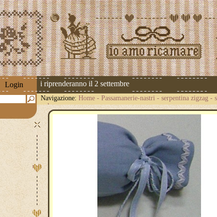
 spedizioni riprenderanno il 2 settembre
Login
Navigazione:
Home
-
Passamanerie-nastri
-
serpentina zigzag
-
polvere