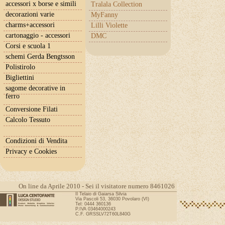
accessori x borse e simili
Tralala Collection
decorazioni varie
MyFanny
charms+accessori
Lilli Violette
cartonaggio - accessori
DMC
Corsi e scuola 1
schemi Gerda Bengtsson
Polistirolo
Bigliettini
sagome decorative in
ferro
Conversione Filati
Calcolo Tessuto
Condizioni di Vendita
Privacy e Cookies
On line da Aprile 2010 - Sei il visitatore numero 8461026
Il Telaio di Gaiarsa Silvia
Via Pascoli 53, 36030 Povolaro (VI)
Tel: 0444 360136
P.IVA 03464000243
C.F. GRSSLV72T60L840G