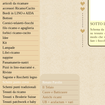
articoli da ricamare
accessori Ricamo/Cucito
Bordi in LINO e AIDA
Bottoni
Cornici-telaietti-fiocchi
SOTTO 
filo ricamo e aguglieria
Schema da 
forbici ricamo-cucito
su tessuto 
modo che il
Idee
fare i fiocc
Kit
tessuto Be
Lampade
possiamo s
realizzarl
Libri-ricamo
prezzo si r
nappine
alla foto .
Passamanerie-nastri
Pizzi in lino-macramè e..
Riviste
Sagome e Rocchetti legno
Schemi punto croce
Renato Parolin
Schemi punti tradizionali
Il Telaio
Tessuti da ricamo
Cuore e Batticuore
Tessuti x Broderie Suisse
Antichi ricami
Tessuti patchwork e baby
UB + acufactum + vari