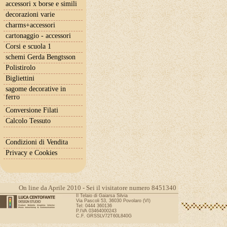
accessori x borse e simili
decorazioni varie
charms+accessori
cartonaggio - accessori
Corsi e scuola 1
schemi Gerda Bengtsson
Polistirolo
Bigliettini
sagome decorative in
ferro
Conversione Filati
Calcolo Tessuto
Condizioni di Vendita
Privacy e Cookies
On line da Aprile 2010 - Sei il visitatore numero 8451340
Il Telaio di Gaiarsa Silvia
Via Pascoli 53, 36030 Povolaro (VI)
Tel: 0444 360136
P.IVA 03464000243
C.F. GRSSLV72T60L840G