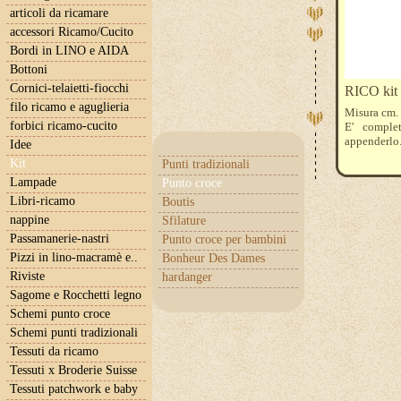
articoli da ricamare
accessori Ricamo/Cucito
Bordi in LINO e AIDA
Bottoni
Cornici-telaietti-fiocchi
RICO kit 
filo ricamo e aguglieria
Misura cm. 
forbici ricamo-cucito
E' comple
appenderlo.
Idee
Kit
Punti tradizionali
Lampade
Punto croce
Libri-ricamo
Boutis
nappine
Sfilature
Passamanerie-nastri
Punto croce per bambini
Pizzi in lino-macramè e..
Bonheur Des Dames
Riviste
hardanger
Sagome e Rocchetti legno
Schemi punto croce
Schemi punti tradizionali
Tessuti da ricamo
Tessuti x Broderie Suisse
Tessuti patchwork e baby