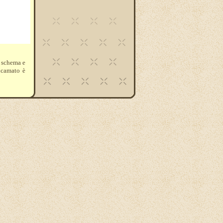
o schema e
icamato è