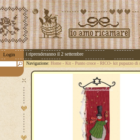
 spedizioni riprenderanno il 2 settembre
Login
Navigazione:
Home
-
Kit
-
Punto croce
-
RICO- kit pupazzo di 