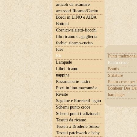
articoli da ricamare
accessori Ricamo/Cucito
Bordi in LINO e AIDA
Bottoni
Cornici-telaietti-fiocchi
filo ricamo e aguglieria
forbici ricamo-cucito
Idee
Kit
Punti tradizional
Lampade
Punto croce
Libri-ricamo
Boutis
nappine
Sfilature
Passamanerie-nastri
Punto croce per
Pizzi in lino-macramè e..
Bonheur Des Da
Riviste
hardanger
Sagome e Rocchetti legno
Schemi punto croce
Schemi punti tradizionali
Tessuti da ricamo
Tessuti x Broderie Suisse
Tessuti patchwork e baby