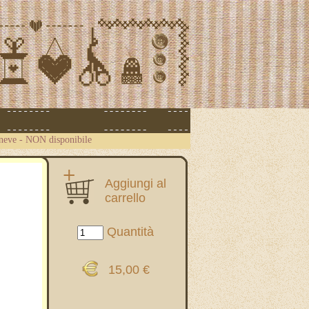
neve - NON disponibile
Aggiungi al
carrello
Quantità
15,00 €