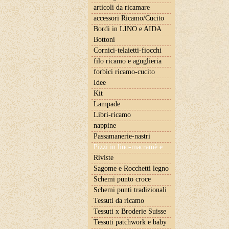
articoli da ricamare
accessori Ricamo/Cucito
Bordi in LINO e AIDA
Bottoni
Cornici-telaietti-fiocchi
filo ricamo e aguglieria
forbici ricamo-cucito
Idee
Kit
Lampade
Libri-ricamo
nappine
Passamanerie-nastri
Pizzi in lino-macramè e..
Riviste
Sagome e Rocchetti legno
Schemi punto croce
Schemi punti tradizionali
Tessuti da ricamo
Tessuti x Broderie Suisse
Tessuti patchwork e baby