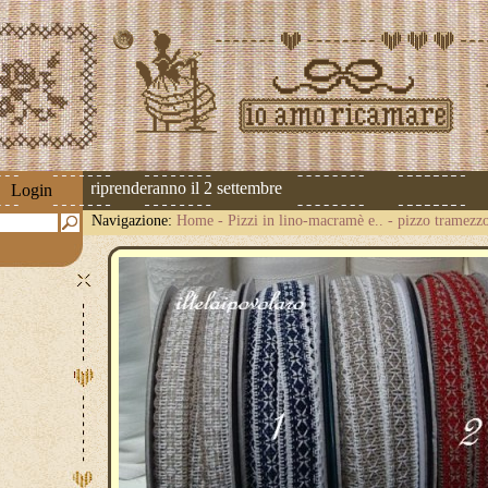
spedizioni riprenderanno il 2 settembre
Login
Navigazione:
Home
-
Pizzi in lino-macramè e..
-
pizzo tramezzo