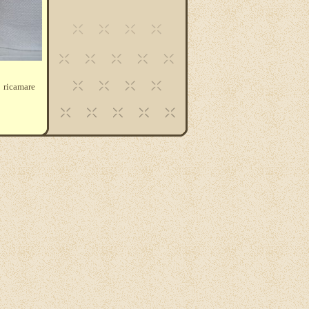
ò ricamare
sempio per
stro blog