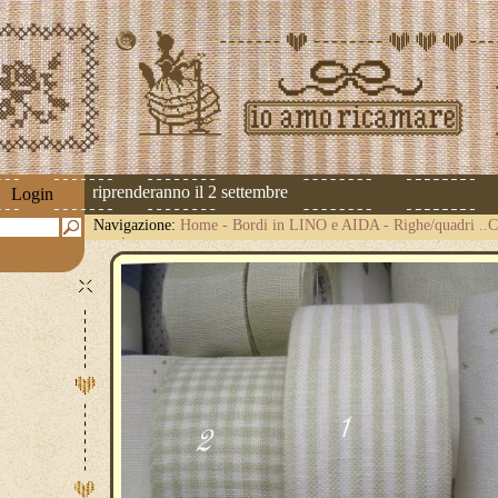
spedizioni riprenderanno il 2 settembre
Login
Navigazione:
Home
-
Bordi in LINO e AIDA
-
Righe/quadri .
avorio