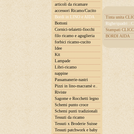
articoli da ricamare
accessori Ricamo/Cucito
Bordi in LINO e AIDA
Tinta unita CL
Bottoni
Righe/quadri .
Cornici-telaietti-fiocchi
Stampati CLICC
filo ricamo e aguglieria
BORDI AIDA
forbici ricamo-cucito
Idee
Kit
Lampade
Libri-ricamo
nappine
Passamanerie-nastri
Pizzi in lino-macramè e..
Riviste
Sagome e Rocchetti legno
Schemi punto croce
Schemi punti tradizionali
Tessuti da ricamo
Tessuti x Broderie Suisse
Tessuti patchwork e baby