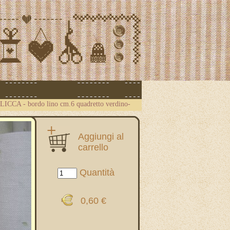
.CLICCA
-
bordo lino cm.6 quadretto verdino-
Aggiungi al
carrello
Quantità
0,60 €