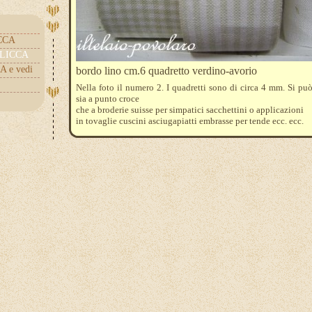
ICCA
.CLICCA
A e vedi
bordo lino cm.6 quadretto verdino-avorio
Nella foto il numero 2. I quadretti sono di circa 4 mm. Si pu
sia a punto croce
che a broderie suisse per simpatici sacchettini o applicazioni
in tovaglie cuscini asciugapiatti embrasse per tende ecc. ecc.
Il prezzo si riferisce a 10 cm. come unità di misura minima. E
l'ordine quantità 3 = 30 cm.
Per qualche idea vedi categoria schemi il telaio o il no
http://iltelaiopovolaro.over-blog.it/