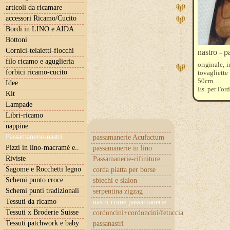
articoli da ricamare
accessori Ricamo/Cucito
Bordi in LINO e AIDA
Bottoni
Cornici-telaietti-fiocchi
nastro - p
filo ricamo e aguglieria
originale, 
forbici ricamo-cucito
tovagliette
50cm.
Idee
Es. per l'or
Kit
Lampade
Libri-ricamo
nappine
Passamanerie-nastri
passamanerie Acufactum
Pizzi in lino-macramè e..
passamanerie in lino
Riviste
Passamanerie-rifiniture
Sagome e Rocchetti legno
corda piatta per borse
Schemi punto croce
sbiechi e slalon
Schemi punti tradizionali
serpentina zigzag
Tessuti da ricamo
nastri come passamanerie
Tessuti x Broderie Suisse
cordoncini+cordoncini/fetuccia
Tessuti patchwork e baby
passanastri