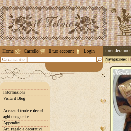
Attenzione ! Le spedizioni riprenderanno il 
Home
Carrello
Il tuo account
Login
Navigazione:
H
Cerca nel sito
1,5
Informazioni
Visita il Blog
Accessori tende e decori
aghi+magneti e..
Appendini
Art. regalo e decorativi