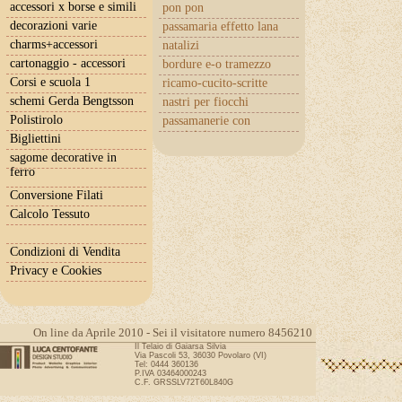
accessori x borse e simili
pon pon
decorazioni varie
passamaria effetto lana
charms+accessori
natalizi
cartonaggio - accessori
bordure e-o tramezzo
Corsi e scuola 1
ricamo-cucito-scritte
schemi Gerda Bengtsson
nastri per fiocchi
Polistirolo
passamanerie con
cuoricini
Bigliettini
sagome decorative in
ferro
Conversione Filati
Calcolo Tessuto
Condizioni di Vendita
Privacy e Cookies
On line da Aprile 2010 - Sei il visitatore numero 8456210
Il Telaio di Gaiarsa Silvia
Via Pascoli 53, 36030 Povolaro (VI)
Tel: 0444 360136
P.IVA 03464000243
C.F. GRSSLV72T60L840G