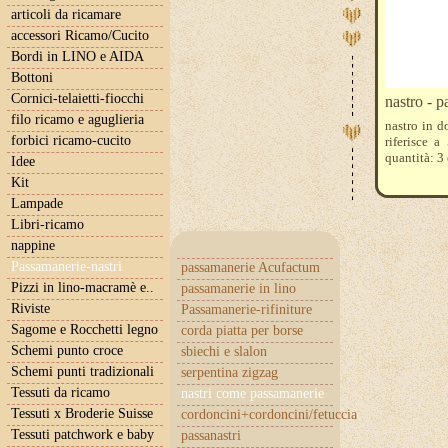
articoli da ricamare
accessori Ricamo/Cucito
Bordi in LINO e AIDA
Bottoni
Cornici-telaietti-fiocchi
nastro - 
filo ricamo e aguglieria
nastro in d
forbici ricamo-cucito
riferisce 
quantità: 3
Idee
Kit
Lampade
Libri-ricamo
nappine
Passamanerie-nastri
passamanerie Acufactum
Pizzi in lino-macramè e..
passamanerie in lino
Riviste
Passamanerie-rifiniture
Sagome e Rocchetti legno
corda piatta per borse
Schemi punto croce
sbiechi e slalon
Schemi punti tradizionali
serpentina zigzag
Tessuti da ricamo
nastri come passamanerie
Tessuti x Broderie Suisse
cordoncini+cordoncini/fetuccia
Tessuti patchwork e baby
passanastri