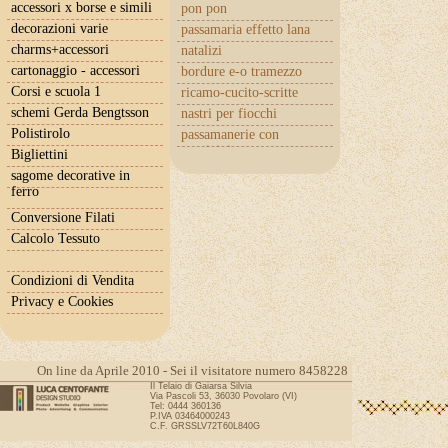
accessori x borse e simili
pon pon
decorazioni varie
passamaria effetto lana
charms+accessori
natalizi
cartonaggio - accessori
bordure e-o tramezzo
Corsi e scuola 1
ricamo-cucito-scritte
schemi Gerda Bengtsson
nastri per fiocchi
Polistirolo
passamanerie con
cuoricini
Bigliettini
sagome decorative in
ferro
Conversione Filati
Calcolo Tessuto
Condizioni di Vendita
Privacy e Cookies
On line da Aprile 2010 - Sei il visitatore numero 8458228
Il Telaio di Gaiarsa Silvia
Via Pascoli 53, 36030 Povolaro (VI)
Tel: 0444 360136
P.IVA 03464000243
C.F. GRSSLV72T60L840G