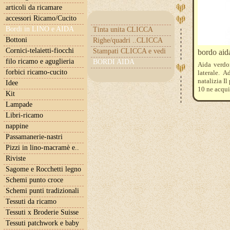
articoli da ricamare
accessori Ricamo/Cucito
Bordi in LINO e AIDA
Tinta unita CLICCA
Bottoni
Righe/quadri ..CLICCA
Cornici-telaietti-fiocchi
Stampati CLICCA e vedi
bordo aida
filo ricamo e aguglieria
BORDI AIDA
Aida verdon
forbici ricamo-cucito
laterale. A
natalizia Il
Idee
10 ne acqui
Kit
Lampade
Libri-ricamo
nappine
Passamanerie-nastri
Pizzi in lino-macramè e..
Riviste
Sagome e Rocchetti legno
Schemi punto croce
Schemi punti tradizionali
Tessuti da ricamo
Tessuti x Broderie Suisse
Tessuti patchwork e baby