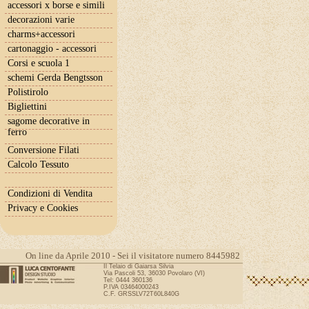
accessori x borse e simili
decorazioni varie
charms+accessori
cartonaggio - accessori
Corsi e scuola 1
schemi Gerda Bengtsson
Polistirolo
Bigliettini
sagome decorative in
ferro
Conversione Filati
Calcolo Tessuto
Condizioni di Vendita
Privacy e Cookies
On line da Aprile 2010 - Sei il visitatore numero 8445982
Il Telaio di Gaiarsa Silvia
Via Pascoli 53, 36030 Povolaro (VI)
Tel: 0444 360136
P.IVA 03464000243
C.F. GRSSLV72T60L840G