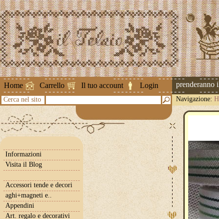
Attenzione ! Le spedizioni riprenderanno il 2
Home
Carrello
Il tuo account
Login
Navigazione:
H
Cerca nel sito
Informazioni
Visita il Blog
Accessori tende e decori
aghi+magneti e..
Appendini
Art. regalo e decorativi