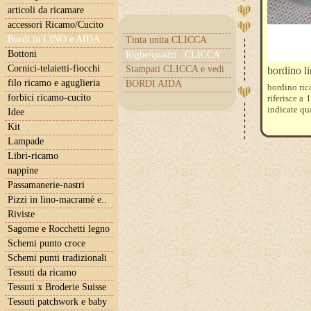
articoli da ricamare
accessori Ricamo/Cucito
Bordi in LINO e AIDA
Tinta unita CLICCA
Bottoni
Righe/quadri ..CLICCA
Cornici-telaietti-fiocchi
Stampati CLICCA e vedi
bordino li
filo ricamo e aguglieria
BORDI AIDA
bordino ric
forbici ricamo-cucito
riferisce a
indicate qu
Idee
Kit
Lampade
Libri-ricamo
nappine
Passamanerie-nastri
Pizzi in lino-macramè e..
Riviste
Sagome e Rocchetti legno
Schemi punto croce
Schemi punti tradizionali
Tessuti da ricamo
Tessuti x Broderie Suisse
Tessuti patchwork e baby