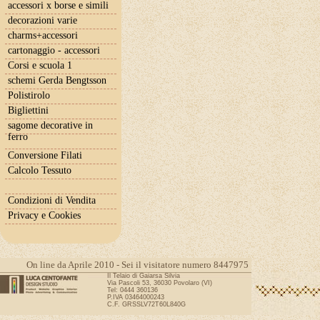
accessori x borse e simili
decorazioni varie
charms+accessori
cartonaggio - accessori
Corsi e scuola 1
schemi Gerda Bengtsson
Polistirolo
Bigliettini
sagome decorative in
ferro
Conversione Filati
Calcolo Tessuto
Condizioni di Vendita
Privacy e Cookies
On line da Aprile 2010 - Sei il visitatore numero 8447975
Il Telaio di Gaiarsa Silvia
Via Pascoli 53, 36030 Povolaro (VI)
Tel: 0444 360136
P.IVA 03464000243
C.F. GRSSLV72T60L840G