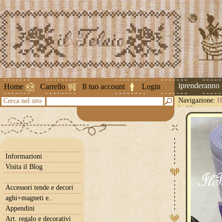
Attenzione ! Le spedizioni riprenderanno il 
Home
Carrello
Il tuo account
Login
Navigazione:
H
Cerca nel sito
h. 10 cm.
Informazioni
Visita il Blog
Accessori tende e decori
aghi+magneti e..
Appendini
Art. regalo e decorativi