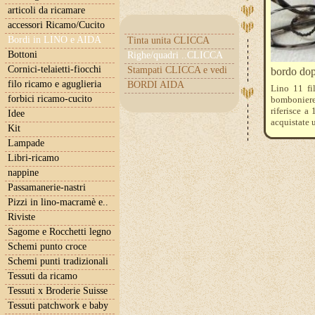
articoli da ricamare
accessori Ricamo/Cucito
Bordi in LINO e AIDA
Tinta unita CLICCA
Bottoni
Righe/quadri ..CLICCA
Cornici-telaietti-fiocchi
Stampati CLICCA e vedi
bordo dopp
filo ricamo e aguglieria
BORDI AIDA
Lino 11 fil
forbici ricamo-cucito
bomboniere
riferisce a
Idee
acquistate 
Kit
Lampade
Libri-ricamo
nappine
Passamanerie-nastri
Pizzi in lino-macramè e..
Riviste
Sagome e Rocchetti legno
Schemi punto croce
Schemi punti tradizionali
Tessuti da ricamo
Tessuti x Broderie Suisse
Tessuti patchwork e baby