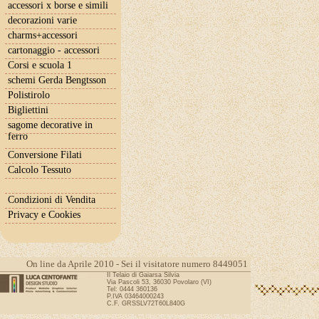
accessori x borse e simili
decorazioni varie
charms+accessori
cartonaggio - accessori
Corsi e scuola 1
schemi Gerda Bengtsson
Polistirolo
Bigliettini
sagome decorative in
ferro
Conversione Filati
Calcolo Tessuto
Condizioni di Vendita
Privacy e Cookies
On line da Aprile 2010 - Sei il visitatore numero 8449051
Il Telaio di Gaiarsa Silvia
Via Pascoli 53, 36030 Povolaro (VI)
Tel: 0444 360136
P.IVA 03464000243
C.F. GRSSLV72T60L840G