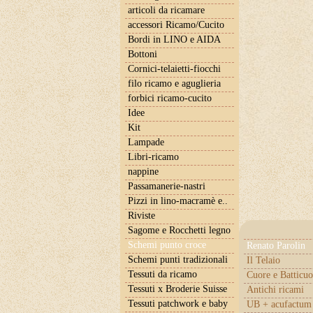
articoli da ricamare
accessori Ricamo/Cucito
Bordi in LINO e AIDA
Bottoni
Cornici-telaietti-fiocchi
filo ricamo e aguglieria
forbici ricamo-cucito
Idee
Kit
Lampade
Libri-ricamo
nappine
Passamanerie-nastri
Pizzi in lino-macramè e..
Riviste
Sagome e Rocchetti legno
Schemi punto croce
Renato Parolin
Schemi punti tradizionali
Il Telaio
Tessuti da ricamo
Cuore e Batticuo
Tessuti x Broderie Suisse
Antichi ricami
Tessuti patchwork e baby
UB + acufactum 