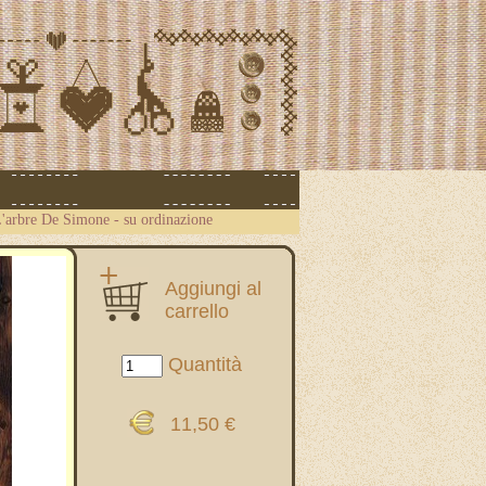
L'arbre De Simone - su ordinazione
Aggiungi al
carrello
Quantità
11,50 €