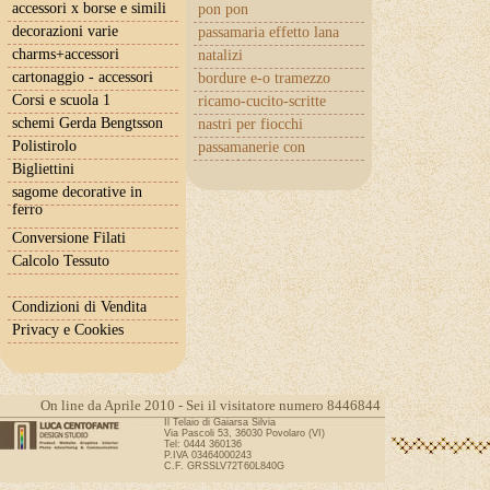
accessori x borse e simili
pon pon
decorazioni varie
passamaria effetto lana
charms+accessori
natalizi
cartonaggio - accessori
bordure e-o tramezzo
Corsi e scuola 1
ricamo-cucito-scritte
schemi Gerda Bengtsson
nastri per fiocchi
Polistirolo
passamanerie con
cuoricini
Bigliettini
sagome decorative in
ferro
Conversione Filati
Calcolo Tessuto
Condizioni di Vendita
Privacy e Cookies
On line da Aprile 2010 - Sei il visitatore numero 8446844
Il Telaio di Gaiarsa Silvia
Via Pascoli 53, 36030 Povolaro (VI)
Tel: 0444 360136
P.IVA 03464000243
C.F. GRSSLV72T60L840G