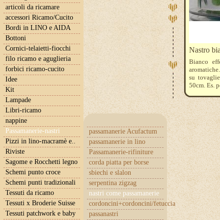
articoli da ricamare
accessori Ricamo/Cucito
Bordi in LINO e AIDA
Bottoni
Cornici-telaietti-fiocchi
Nastro bi
filo ricamo e aguglieria
Bianco eff
forbici ricamo-cucito
aromatiche.
su tovaglie
Idee
50cm. Es. pe
Kit
Lampade
Libri-ricamo
nappine
Passamanerie-nastri
passamanerie Acufactum
Pizzi in lino-macramè e..
passamanerie in lino
Riviste
Passamanerie-rifiniture
Sagome e Rocchetti legno
corda piatta per borse
Schemi punto croce
sbiechi e slalon
Schemi punti tradizionali
serpentina zigzag
Tessuti da ricamo
nastri come passamanerie
Tessuti x Broderie Suisse
cordoncini+cordoncini/fetuccia
Tessuti patchwork e baby
passanastri