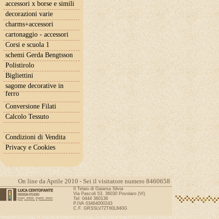
accessori x borse e simili
decorazioni varie
charms+accessori
cartonaggio - accessori
Corsi e scuola 1
schemi Gerda Bengtsson
Polistirolo
Bigliettini
sagome decorative in
ferro
Conversione Filati
Calcolo Tessuto
Condizioni di Vendita
Privacy e Cookies
On line da Aprile 2010 - Sei il visitatore numero 8460658
Il Telaio di Gaiarsa Silvia
Via Pascoli 53, 36030 Povolaro (VI)
Tel: 0444 360136
P.IVA 03464000243
C.F. GRSSLV72T60L840G