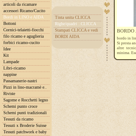
articoli da ricamare
accessori Ricamo/Cucito
Bordi in LINO e AIDA
Tinta unita CLICCA
Bottoni
Righe/quadri ..CLICCA
Cornici-telaietti-fiocchi
Stampati CLICCA e vedi
BORDO A
filo ricamo e aguglieria
BORDI AIDA
bordo in lin
forbici ricamo-cucito
Si presta a
altre tecn
Idee
minima. Ese
Kit
Lampade
Libri-ricamo
nappine
Passamanerie-nastri
Pizzi in lino-macramè e..
Riviste
Sagome e Rocchetti legno
Schemi punto croce
Schemi punti tradizionali
Tessuti da ricamo
Tessuti x Broderie Suisse
Tessuti patchwork e baby