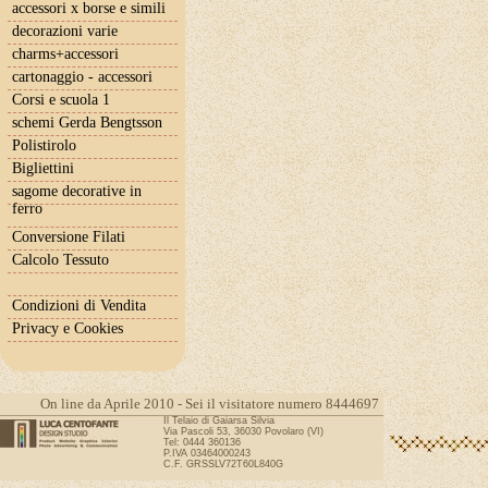
accessori x borse e simili
decorazioni varie
charms+accessori
cartonaggio - accessori
Corsi e scuola 1
schemi Gerda Bengtsson
Polistirolo
Bigliettini
sagome decorative in
ferro
Conversione Filati
Calcolo Tessuto
Condizioni di Vendita
Privacy e Cookies
On line da Aprile 2010 - Sei il visitatore numero 8444697
Il Telaio di Gaiarsa Silvia
Via Pascoli 53, 36030 Povolaro (VI)
Tel: 0444 360136
P.IVA 03464000243
C.F. GRSSLV72T60L840G