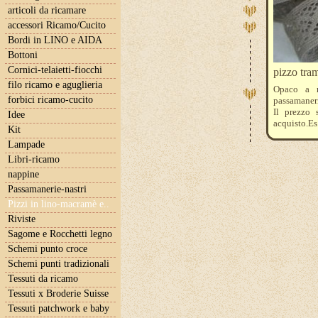
articoli da ricamare
accessori Ricamo/Cucito
Bordi in LINO e AIDA
Bottoni
Cornici-telaietti-fiocchi
pizzo tram
filo ricamo e aguglieria
Opaco a r
forbici ricamo-cucito
passamaneri
Il prezzo 
Idee
acquisto.Es.
Kit
Lampade
Libri-ricamo
nappine
Passamanerie-nastri
Pizzi in lino-macramè e..
Riviste
Sagome e Rocchetti legno
Schemi punto croce
Schemi punti tradizionali
Tessuti da ricamo
Tessuti x Broderie Suisse
Tessuti patchwork e baby