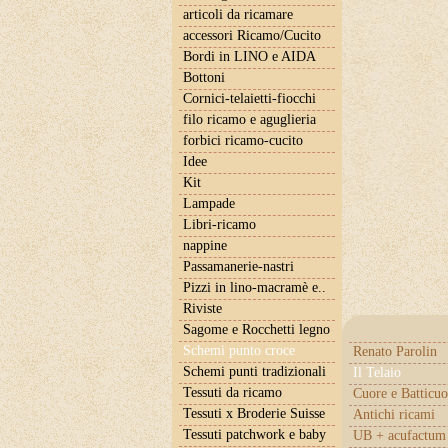
articoli da ricamare
accessori Ricamo/Cucito
Bordi in LINO e AIDA
Bottoni
Cornici-telaietti-fiocchi
filo ricamo e aguglieria
forbici ricamo-cucito
Idee
Kit
Lampade
Libri-ricamo
nappine
Passamanerie-nastri
Pizzi in lino-macramè e..
Riviste
Sagome e Rocchetti legno
Schemi punto croce
Renato Parolin
Schemi punti tradizionali
Il Telaio
Tessuti da ricamo
Cuore e Batticuo
Tessuti x Broderie Suisse
Antichi ricami
Tessuti patchwork e baby
UB + acufactum 