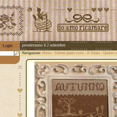
pedizioni riprenderanno il 2 settembre
Login
Navigazione:
Home
-
Schemi punto croce
-
Il Telaio
-
Quattro 