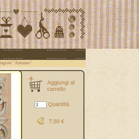
stagioni "Autunno"
Aggiungi al
carrello
Quantità
7,50 €