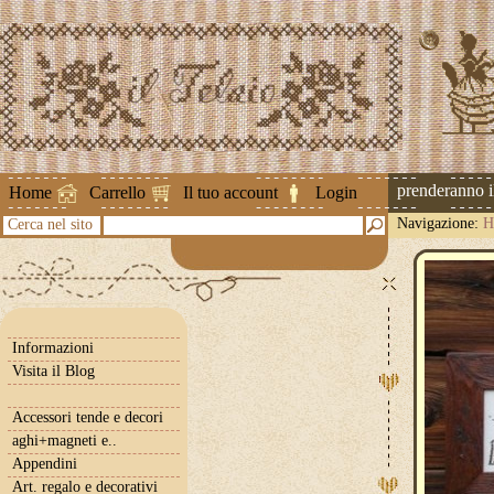
Attenzione ! Le spedizioni riprenderanno il 2
Home
Carrello
Il tuo account
Login
Navigazione:
H
Cerca nel sito
Informazioni
Visita il Blog
Accessori tende e decori
aghi+magneti e..
Appendini
Art. regalo e decorativi