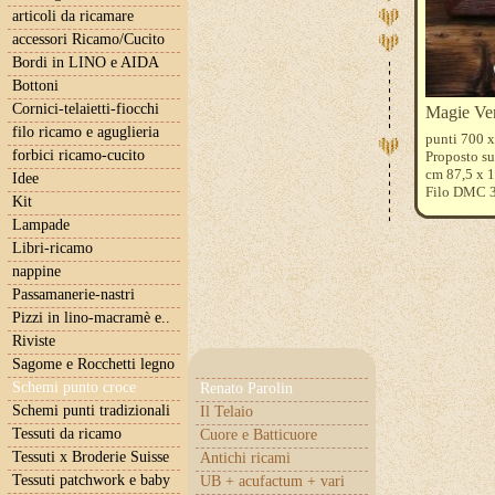
articoli da ricamare
accessori Ricamo/Cucito
Bordi in LINO e AIDA
Bottoni
Cornici-telaietti-fiocchi
Magie Ven
filo ricamo e aguglieria
punti 700 x
forbici ricamo-cucito
Proposto su
cm 87,5 x 1
Idee
Filo DMC 
Kit
Lampade
Libri-ricamo
nappine
Passamanerie-nastri
Pizzi in lino-macramè e..
Riviste
Sagome e Rocchetti legno
Schemi punto croce
Renato Parolin
Schemi punti tradizionali
Il Telaio
Tessuti da ricamo
Cuore e Batticuore
Tessuti x Broderie Suisse
Antichi ricami
Tessuti patchwork e baby
UB + acufactum + vari