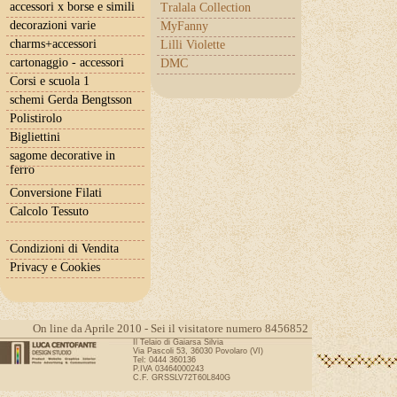
accessori x borse e simili
Tralala Collection
decorazioni varie
MyFanny
charms+accessori
Lilli Violette
cartonaggio - accessori
DMC
Corsi e scuola 1
schemi Gerda Bengtsson
Polistirolo
Bigliettini
sagome decorative in
ferro
Conversione Filati
Calcolo Tessuto
Condizioni di Vendita
Privacy e Cookies
On line da Aprile 2010 - Sei il visitatore numero 8456852
Il Telaio di Gaiarsa Silvia
Via Pascoli 53, 36030 Povolaro (VI)
Tel: 0444 360136
P.IVA 03464000243
C.F. GRSSLV72T60L840G