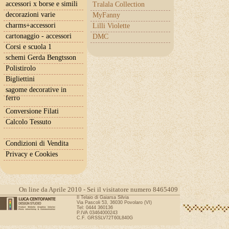
accessori x borse e simili
Tralala Collection
decorazioni varie
MyFanny
charms+accessori
Lilli Violette
cartonaggio - accessori
DMC
Corsi e scuola 1
schemi Gerda Bengtsson
Polistirolo
Bigliettini
sagome decorative in
ferro
Conversione Filati
Calcolo Tessuto
Condizioni di Vendita
Privacy e Cookies
On line da Aprile 2010 - Sei il visitatore numero 8465409
Il Telaio di Gaiarsa Silvia
Via Pascoli 53, 36030 Povolaro (VI)
Tel: 0444 360136
P.IVA 03464000243
C.F. GRSSLV72T60L840G