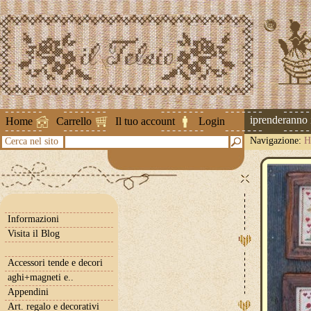
Attenzione ! Le spedizioni riprenderanno il 
Home
Carrello
Il tuo account
Login
Navigazione:
H
Cerca nel sito
Informazioni
Visita il Blog
Accessori tende e decori
aghi+magneti e..
Appendini
Art. regalo e decorativi