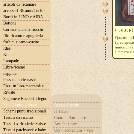
articoli da ricamare
accessori Ricamo/Cucito
Bordi in LINO e AIDA
Bottoni
Cornici-telaietti-fiocchi
COLORI
filo ricamo e aguglieria
Quattro sc
forbici ricamo-cucito
(predispos
amica che 
Idee
Il prezzo è 
Kit
Lampade
Libri-ricamo
nappine
Passamanerie-nastri
Pizzi in lino-macramè e..
Riviste
Sagome e Rocchetti legno
Schemi punto croce
Renato Parolin
Schemi punti tradizionali
Il Telaio
Tessuti da ricamo
Cuore e Batticuore
Tessuti x Broderie Suisse
Antichi ricami
Tessuti patchwork e baby
UB + acufactum + vari