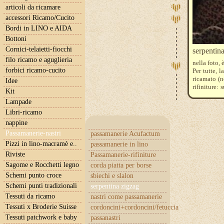
articoli da ricamare
accessori Ricamo/Cucito
Bordi in LINO e AIDA
Bottoni
Cornici-telaietti-fiocchi
serpentin
filo ricamo e aguglieria
nella foto, 
forbici ricamo-cucito
Per tutte, 
ricamato (n
Idee
rifiniture: 
Kit
Il prezzo si
Lampade
acquistarne
Libri-ricamo
nappine
Passamanerie-nastri
passamanerie Acufactum
Pizzi in lino-macramè e..
passamanerie in lino
Riviste
Passamanerie-rifiniture
Sagome e Rocchetti legno
corda piatta per borse
Schemi punto croce
sbiechi e slalon
Schemi punti tradizionali
serpentina zigzag
Tessuti da ricamo
nastri come passamanerie
Tessuti x Broderie Suisse
cordoncini+cordoncini/fetuccia
Tessuti patchwork e baby
passanastri