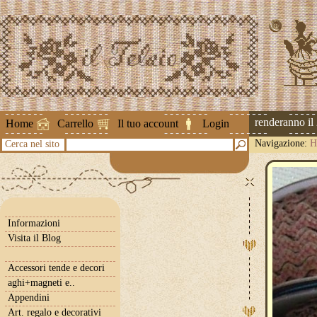
Attenzione ! Le spedizioni riprenderanno il 2 
Home
Carrello
Il tuo account
Login
Navigazione:
H
Cerca nel sito
Informazioni
Visita il Blog
Accessori tende e decori
aghi+magneti e..
Appendini
Art. regalo e decorativi