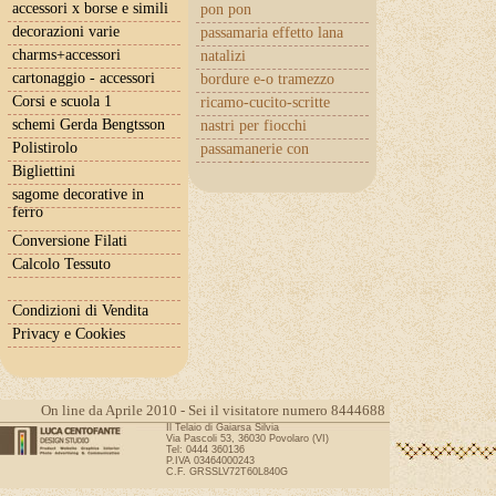
accessori x borse e simili
pon pon
decorazioni varie
passamaria effetto lana
charms+accessori
natalizi
cartonaggio - accessori
bordure e-o tramezzo
Corsi e scuola 1
ricamo-cucito-scritte
schemi Gerda Bengtsson
nastri per fiocchi
Polistirolo
passamanerie con
cuoricini
Bigliettini
sagome decorative in
ferro
Conversione Filati
Calcolo Tessuto
Condizioni di Vendita
Privacy e Cookies
On line da Aprile 2010 - Sei il visitatore numero 8444688
Il Telaio di Gaiarsa Silvia
Via Pascoli 53, 36030 Povolaro (VI)
Tel: 0444 360136
P.IVA 03464000243
C.F. GRSSLV72T60L840G