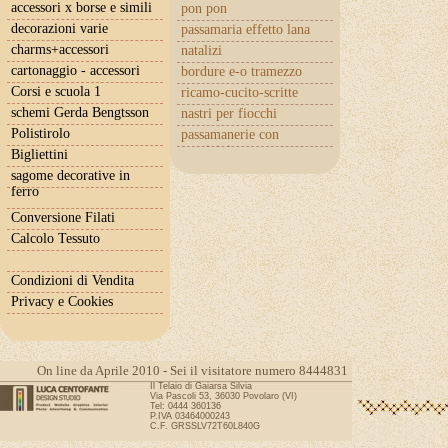
accessori x borse e simili
pon pon
decorazioni varie
passamaria effetto lana
charms+accessori
natalizi
cartonaggio - accessori
bordure e-o tramezzo
Corsi e scuola 1
ricamo-cucito-scritte
schemi Gerda Bengtsson
nastri per fiocchi
Polistirolo
passamanerie con
cuoricini
Bigliettini
sagome decorative in
ferro
Conversione Filati
Calcolo Tessuto
Condizioni di Vendita
Privacy e Cookies
On line da Aprile 2010 - Sei il visitatore numero 8444831
Il Telaio di Gaiarsa Silvia
Via Pascoli 53, 36030 Povolaro (VI)
Tel: 0444 360136
P.IVA 03464000243
C.F. GRSSLV72T60L840G