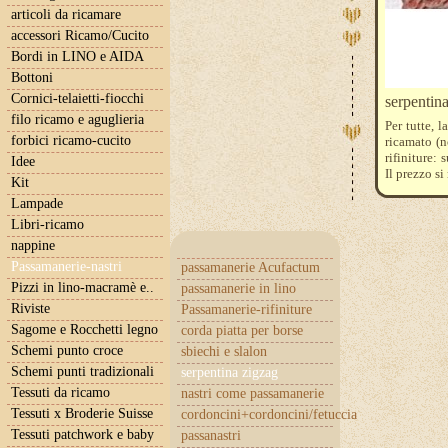
articoli da ricamare
accessori Ricamo/Cucito
Bordi in LINO e AIDA
Bottoni
Cornici-telaietti-fiocchi
serpentina
filo ricamo e aguglieria
Per tutte, 
forbici ricamo-cucito
ricamato (n
rifiniture: 
Idee
Il prezzo si
Kit
acquistarne
Lampade
Libri-ricamo
nappine
Passamanerie-nastri
passamanerie Acufactum
Pizzi in lino-macramè e..
passamanerie in lino
Riviste
Passamanerie-rifiniture
Sagome e Rocchetti legno
corda piatta per borse
Schemi punto croce
sbiechi e slalon
Schemi punti tradizionali
serpentina zigzag
Tessuti da ricamo
nastri come passamanerie
Tessuti x Broderie Suisse
cordoncini+cordoncini/fetuccia
Tessuti patchwork e baby
passanastri