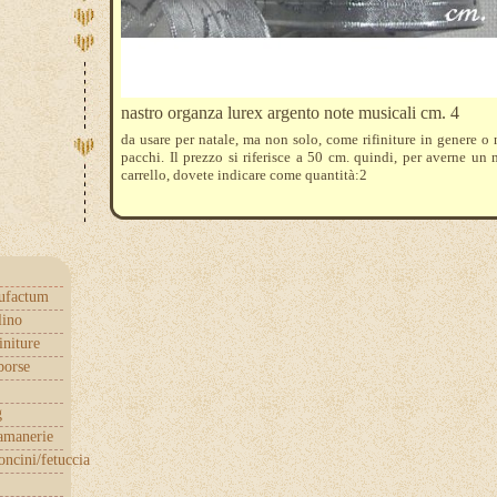
nastro organza lurex argento note musicali cm. 4
da usare per natale, ma non solo, come rifiniture in genere o 
pacchi. Il prezzo si riferisce a 50 cm. quindi, per averne un 
carrello, dovete indicare come quantità:2
ufactum
lino
initure
borse
g
samanerie
ncini/fetuccia