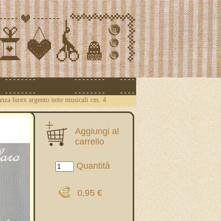
anza lurex argento note musicali cm. 4
Aggiungi al
carrello
Quantità
0,95 €