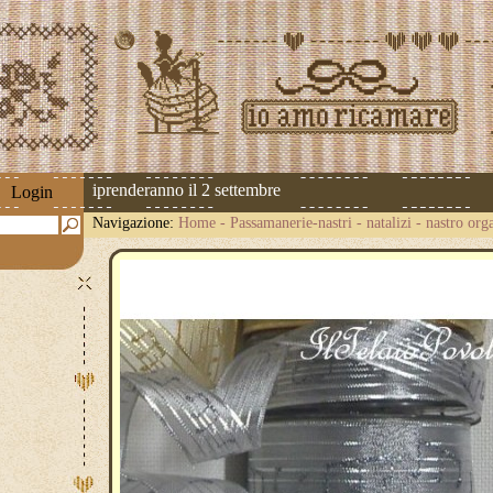
spedizioni riprenderanno il 2 settembre
Login
Navigazione:
Home
-
Passamanerie-nastri
-
natalizi
-
nastro org