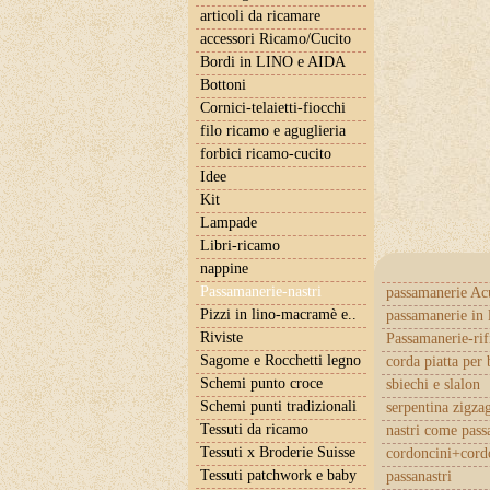
articoli da ricamare
accessori Ricamo/Cucito
Bordi in LINO e AIDA
Bottoni
Cornici-telaietti-fiocchi
filo ricamo e aguglieria
forbici ricamo-cucito
Idee
Kit
Lampade
Libri-ricamo
nappine
Passamanerie-nastri
passamanerie Ac
Pizzi in lino-macramè e..
passamanerie in 
Riviste
Passamanerie-rif
Sagome e Rocchetti legno
corda piatta per 
Schemi punto croce
sbiechi e slalon
Schemi punti tradizionali
serpentina zigza
Tessuti da ricamo
nastri come pas
Tessuti x Broderie Suisse
cordoncini+cordo
Tessuti patchwork e baby
passanastri