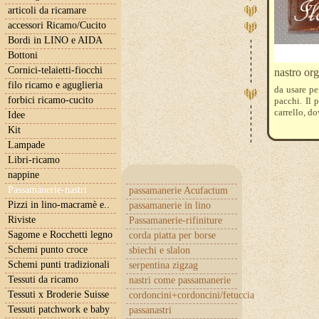
articoli da ricamare
accessori Ricamo/Cucito
Bordi in LINO e AIDA
Bottoni
Cornici-telaietti-fiocchi
nastro or
filo ricamo e aguglieria
da usare pe
forbici ricamo-cucito
pacchi. Il 
carrello, d
Idee
Kit
Lampade
Libri-ricamo
nappine
Passamanerie-nastri
passamanerie Acufactum
Pizzi in lino-macramè e..
passamanerie in lino
Riviste
Passamanerie-rifiniture
Sagome e Rocchetti legno
corda piatta per borse
Schemi punto croce
sbiechi e slalon
Schemi punti tradizionali
serpentina zigzag
Tessuti da ricamo
nastri come passamanerie
Tessuti x Broderie Suisse
cordoncini+cordoncini/fetuccia
Tessuti patchwork e baby
passanastri