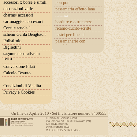
accessori x borse e simili
pon pon
decorazioni varie
passamaria effetto lana
charms+accessori
natalizi
cartonaggio - accessori
bordure e-o tramezzo
Corsi e scuola 1
ricamo-cucito-scritte
schemi Gerda Bengtsson
nastri per fiocchi
Polistirolo
passamanerie con
cuoricini
Bigliettini
sagome decorative in
ferro
Conversione Filati
Calcolo Tessuto
Condizioni di Vendita
Privacy e Cookies
On line da Aprile 2010 - Sei il visitatore numero 8460555
Il Telaio di Gaiarsa Silvia
Via Pascoli 53, 36030 Povolaro (VI)
Tel: 0444 360136
P.IVA 03464000243
C.F. GRSSLV72T60L840G