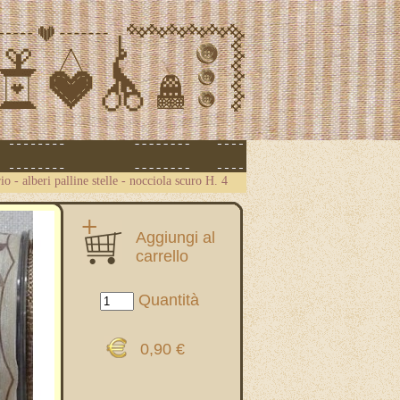
o - alberi palline stelle - nocciola scuro H. 4
Aggiungi al
carrello
Quantità
0,90 €