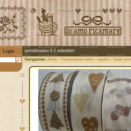
pedizioni riprenderanno il 2 settembre
Login
Navigazione:
Home
-
Passamanerie-nastri
-
natalizi
-
fondo avori
cm.