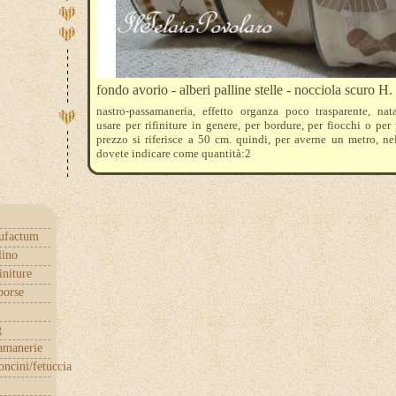
fondo avorio - alberi palline stelle - nocciola scuro H.
nastro-passamaneria, effetto organza poco trasparente, nata
usare per rifiniture in genere, per bordure, per fiocchi o per 
prezzo si riferisce a 50 cm. quindi, per averne un metro, nel
dovete indicare come quantità:2
ufactum
lino
initure
borse
g
samanerie
ncini/fetuccia