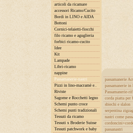
articoli da ricamare
accessori Ricamo/Cucito
Bordi in LINO e AIDA
Bottoni
Cornici-telaietti-fiocchi
filo ricamo e aguglieria
forbici ricamo-cucito
Idee
Kit
Lampade
Libri-ricamo
nappine
Passamanerie-nastri
passamanerie Ac
Pizzi in lino-macramè e..
passamanerie in 
Riviste
Passamanerie-rif
Sagome e Rocchetti legno
corda piatta per 
Schemi punto croce
sbiechi e slalon
Schemi punti tradizionali
serpentina zigza
Tessuti da ricamo
nastri come pas
Tessuti x Broderie Suisse
cordoncini+cordo
Tessuti patchwork e baby
passanastri