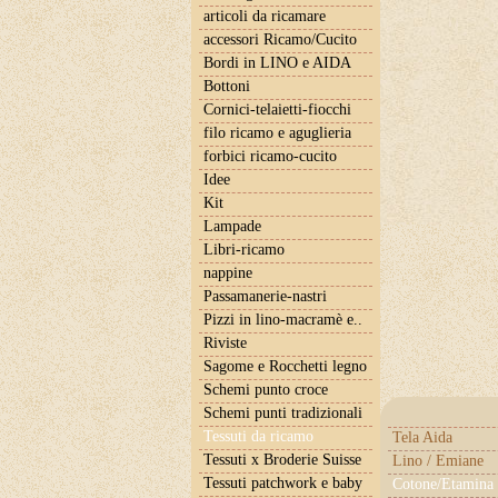
articoli da ricamare
accessori Ricamo/Cucito
Bordi in LINO e AIDA
Bottoni
Cornici-telaietti-fiocchi
filo ricamo e aguglieria
forbici ricamo-cucito
Idee
Kit
Lampade
Libri-ricamo
nappine
Passamanerie-nastri
Pizzi in lino-macramè e..
Riviste
Sagome e Rocchetti legno
Schemi punto croce
Schemi punti tradizionali
Tessuti da ricamo
Tela Aida
Tessuti x Broderie Suisse
Lino / Emiane
Tessuti patchwork e baby
Cotone/Etamina