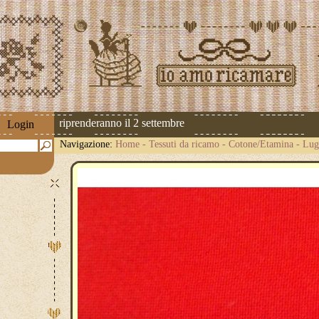
spedizioni riprenderanno il 2 settembre
Login
Navigazione:
Home
-
Tessuti da ricamo
-
Cotone/Etamina
-
Lug