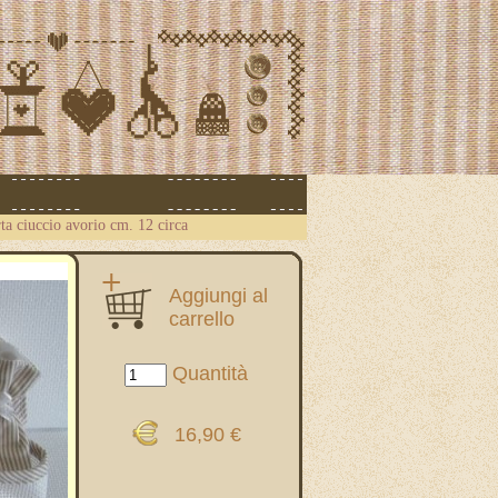
rta ciuccio avorio cm. 12 circa
Aggiungi al
carrello
Quantità
16,90 €