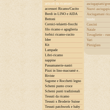
articoli da ricamare
asciugapiatti/gr
accessori Ricamo/Cucito
Nuovi asciugapia
Bordi in LINO e AIDA
Asciugamani ric
Bottoni
bimbi
Cornici-telaietti-fiocchi
Cuscini
filo ricamo e aguglieria
Natale
forbici ricamo-cucito
Tovagliette - ru
Idee
Vari
Kit
Plexiglass
Lampade
Libri-ricamo
nappine
Passamanerie-nastri
Pizzi in lino-macramè e..
Riviste
Sagome e Rocchetti legno
Schemi punto croce
Schemi punti tradizionali
Tessuti da ricamo
Tessuti x Broderie Suisse
Tessuti patchwork e baby