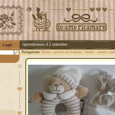
 spedizioni riprenderanno il 2 settembre
Login
Navigazione:
Home
-
articoli da ricamare
-
bimbi
-
orsetto e po