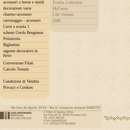
accessori x borse e simili
Tralala Collection
decorazioni varie
MyFanny
charms+accessori
Lilli Violette
cartonaggio - accessori
DMC
Corsi e scuola 1
schemi Gerda Bengtsson
Polistirolo
Bigliettini
sagome decorative in
ferro
Conversione Filati
Calcolo Tessuto
Condizioni di Vendita
Privacy e Cookies
On line da Aprile 2010 - Sei il visitatore numero 8460787
Il Telaio di Gaiarsa Silvia
Via Pascoli 53, 36030 Povolaro (VI)
Tel: 0444 360136
P.IVA 03464000243
C.F. GRSSLV72T60L840G