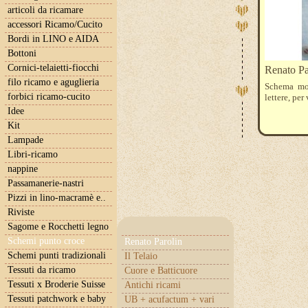
articoli da ricamare
accessori Ricamo/Cucito
Bordi in LINO e AIDA
Bottoni
Cornici-telaietti-fiocchi
Renato 
filo ricamo e aguglieria
Schema mon
forbici ricamo-cucito
lettere, pe
Idee
Kit
Lampade
Libri-ricamo
nappine
Passamanerie-nastri
Pizzi in lino-macramè e..
Riviste
Sagome e Rocchetti legno
Schemi punto croce
Renato Parolin
Schemi punti tradizionali
Il Telaio
Tessuti da ricamo
Cuore e Batticuore
Tessuti x Broderie Suisse
Antichi ricami
Tessuti patchwork e baby
UB + acufactum + vari