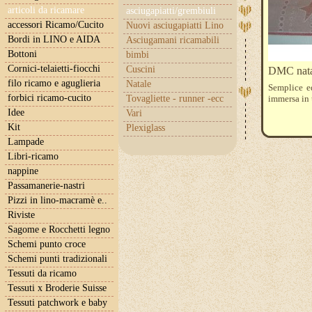
articoli da ricamare
asciugapiatti/grembiuli
accessori Ricamo/Cucito
Nuovi asciugapiatti Lino
Bordi in LINO e AIDA
Asciugamani ricamabili
Bottoni
bimbi
Cornici-telaietti-fiocchi
Cuscini
DMC natal
filo ricamo e aguglieria
Natale
Semplice e
forbici ricamo-cucito
Tovagliette - runner -ecc
immersa in u
Idee
Vari
Kit
Plexiglass
Lampade
Libri-ricamo
nappine
Passamanerie-nastri
Pizzi in lino-macramè e..
Riviste
Sagome e Rocchetti legno
Schemi punto croce
Schemi punti tradizionali
Tessuti da ricamo
Tessuti x Broderie Suisse
Tessuti patchwork e baby