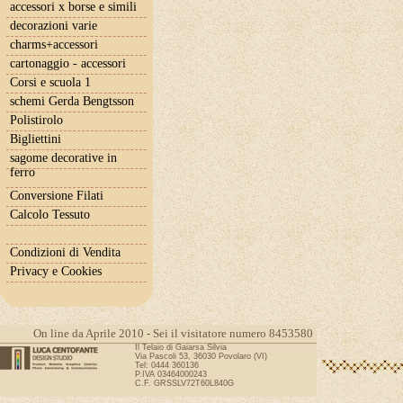
accessori x borse e simili
decorazioni varie
charms+accessori
cartonaggio - accessori
Corsi e scuola 1
schemi Gerda Bengtsson
Polistirolo
Bigliettini
sagome decorative in
ferro
Conversione Filati
Calcolo Tessuto
Condizioni di Vendita
Privacy e Cookies
On line da Aprile 2010 - Sei il visitatore numero 8453580
Il Telaio di Gaiarsa Silvia
Via Pascoli 53, 36030 Povolaro (VI)
Tel: 0444 360136
P.IVA 03464000243
C.F. GRSSLV72T60L840G