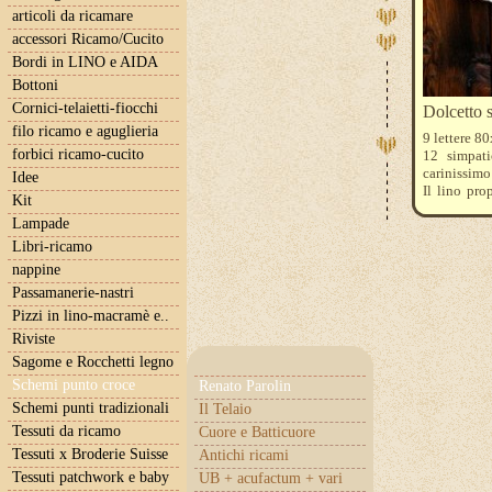
articoli da ricamare
accessori Ricamo/Cucito
Bordi in LINO e AIDA
Bottoni
Cornici-telaietti-fiocchi
Dolcetto s
filo ricamo e aguglieria
9 lettere 8
forbici ricamo-cucito
12 simpati
carinissimo
Idee
Il lino pro
Kit
moulinè DMC
Lampade
304 - 934 -
Libri-ricamo
nappine
Passamanerie-nastri
Pizzi in lino-macramè e..
Riviste
Sagome e Rocchetti legno
Schemi punto croce
Renato Parolin
Schemi punti tradizionali
Il Telaio
Tessuti da ricamo
Cuore e Batticuore
Tessuti x Broderie Suisse
Antichi ricami
Tessuti patchwork e baby
UB + acufactum + vari