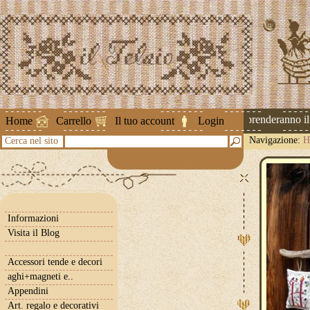
Attenzione ! Le spedizioni riprenderanno il 2
Home
Carrello
Il tuo account
Login
Navigazione:
H
Cerca nel sito
Informazioni
Visita il Blog
Accessori tende e decori
aghi+magneti e..
Appendini
Art. regalo e decorativi