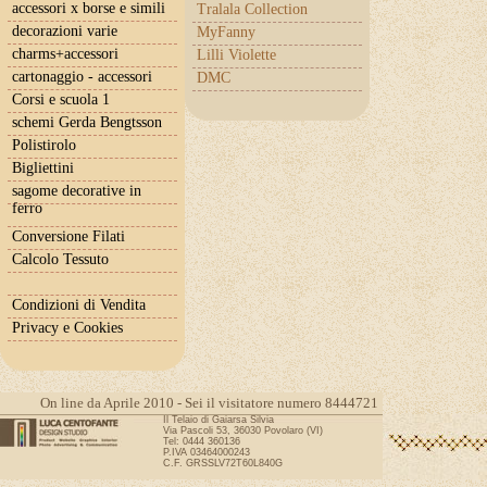
accessori x borse e simili
Tralala Collection
decorazioni varie
MyFanny
charms+accessori
Lilli Violette
cartonaggio - accessori
DMC
Corsi e scuola 1
schemi Gerda Bengtsson
Polistirolo
Bigliettini
sagome decorative in
ferro
Conversione Filati
Calcolo Tessuto
Condizioni di Vendita
Privacy e Cookies
On line da Aprile 2010 - Sei il visitatore numero 8444721
Il Telaio di Gaiarsa Silvia
Via Pascoli 53, 36030 Povolaro (VI)
Tel: 0444 360136
P.IVA 03464000243
C.F. GRSSLV72T60L840G