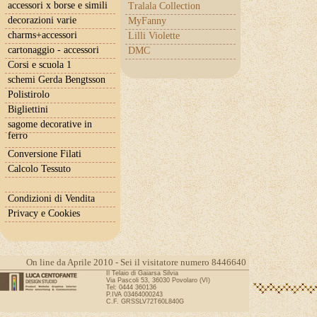
accessori x borse e simili
Tralala Collection
decorazioni varie
MyFanny
charms+accessori
Lilli Violette
cartonaggio - accessori
DMC
Corsi e scuola 1
schemi Gerda Bengtsson
Polistirolo
Bigliettini
sagome decorative in
ferro
Conversione Filati
Calcolo Tessuto
Condizioni di Vendita
Privacy e Cookies
On line da Aprile 2010 - Sei il visitatore numero 8446640
Il Telaio di Gaiarsa Silvia
Via Pascoli 53, 36030 Povolaro (VI)
Tel: 0444 360136
P.IVA 03464000243
C.F. GRSSLV72T60L840G