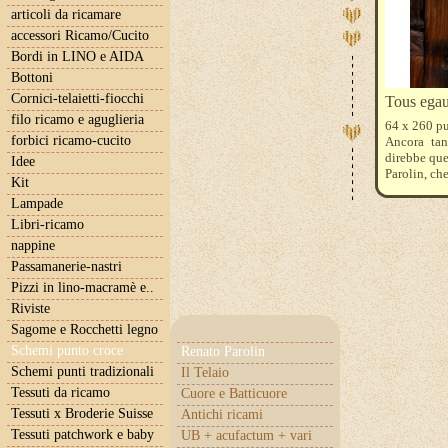
articoli da ricamare
accessori Ricamo/Cucito
Bordi in LINO e AIDA
Bottoni
Cornici-telaietti-fiocchi
Tous egau
filo ricamo e aguglieria
64 x 260 pu
forbici ricamo-cucito
Ancora tan
direbbe que
Idee
Parolin, ch
Kit
Lampade
Libri-ricamo
nappine
Passamanerie-nastri
Pizzi in lino-macramè e..
Riviste
Sagome e Rocchetti legno
Schemi punto croce
Renato Parolin
Schemi punti tradizionali
Il Telaio
Tessuti da ricamo
Cuore e Batticuore
Tessuti x Broderie Suisse
Antichi ricami
Tessuti patchwork e baby
UB + acufactum + vari