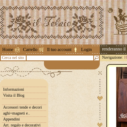
Attenzione ! Le spedizioni riprenderanno il 2 
Home
Carrello
Il tuo account
Login
Navigazione:
H
Cerca nel sito
Informazioni
Visita il Blog
Accessori tende e decori
aghi+magneti e..
Appendini
Art. regalo e decorativi