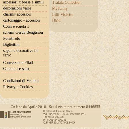
accessori x borse e simili
Tralala Collection
decorazioni varie
MyFanny
charms+accessori
Lilli Violette
cartonaggio - accessori
DMC
Corsi e scuola 1
schemi Gerda Bengtsson
Polistirolo
Bigliettini
sagome decorative in
ferro
Conversione Filati
Calcolo Tessuto
Condizioni di Vendita
Privacy e Cookies
On line da Aprile 2010 - Sei il visitatore numero 8446855
Il Telaio di Gaiarsa Silvia
Via Pascoli 53, 36030 Povolaro (VI)
Tel: 0444 360136
P.IVA 03464000243
C.F. GRSSLV72T60L840G