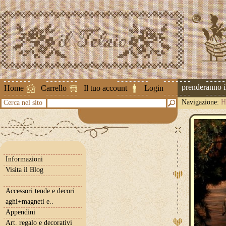
Attenzione ! Le spedizioni riprenderanno il 2
Home
Carrello
Il tuo account
Login
Navigazione:
H
Cerca nel sito
Informazioni
Visita il Blog
Accessori tende e decori
aghi+magneti e..
Appendini
Art. regalo e decorativi