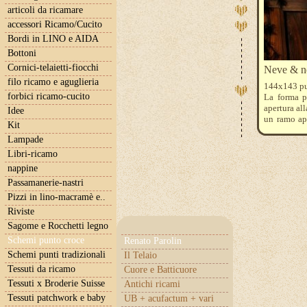
articoli da ricamare
accessori Ricamo/Cucito
Bordi in LINO e AIDA
Bottoni
Cornici-telaietti-fiocchi
Neve & ne
filo ricamo e aguglieria
144x143 pun
forbici ricamo-cucito
La forma p
apertura all
Idee
un ramo ap
Kit
una splendi
Lampade
Libri-ricamo
nappine
Passamanerie-nastri
Pizzi in lino-macramè e..
Riviste
Sagome e Rocchetti legno
Schemi punto croce
Renato Parolin
Schemi punti tradizionali
Il Telaio
Tessuti da ricamo
Cuore e Batticuore
Tessuti x Broderie Suisse
Antichi ricami
Tessuti patchwork e baby
UB + acufactum + vari