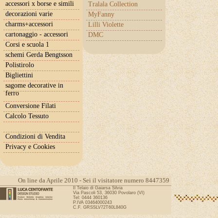
accessori x borse e simili
Tralala Collection
decorazioni varie
MyFanny
charms+accessori
Lilli Violette
cartonaggio - accessori
DMC
Corsi e scuola 1
schemi Gerda Bengtsson
Polistirolo
Bigliettini
sagome decorative in
ferro
Conversione Filati
Calcolo Tessuto
Condizioni di Vendita
Privacy e Cookies
On line da Aprile 2010 - Sei il visitatore numero 8447359
Il Telaio di Gaiarsa Silvia
Via Pascoli 53, 36030 Povolaro (VI)
Tel: 0444 360136
P.IVA 03464000243
C.F. GRSSLV72T60L840G