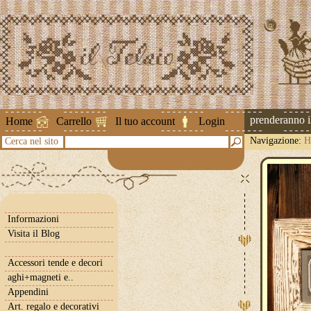
Attenzione ! Le spedizioni riprenderanno il 2
Home
Carrello
Il tuo account
Login
Navigazione:
H
Cerca nel sito
Informazioni
Visita il Blog
Accessori tende e decori
aghi+magneti e..
Appendini
Art. regalo e decorativi