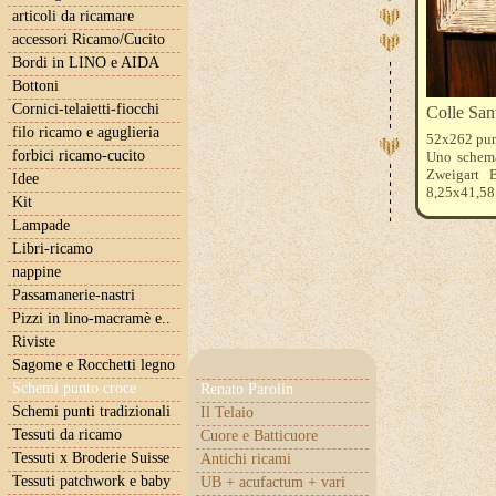
articoli da ricamare
accessori Ricamo/Cucito
Bordi in LINO e AIDA
Bottoni
Cornici-telaietti-fiocchi
Colle San
filo ricamo e aguglieria
52x262 pun
forbici ricamo-cucito
Uno schema
Zweigart B
Idee
8,25x41,58
Kit
Molto grade
Lampade
con pois b
934-520
Libri-ricamo
nappine
Passamanerie-nastri
Pizzi in lino-macramè e..
Riviste
Sagome e Rocchetti legno
Schemi punto croce
Renato Parolin
Schemi punti tradizionali
Il Telaio
Tessuti da ricamo
Cuore e Batticuore
Tessuti x Broderie Suisse
Antichi ricami
Tessuti patchwork e baby
UB + acufactum + vari