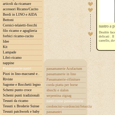
articoli da ricamare
accessori Ricamo/Cucito
Bordi in LINO e AIDA
Bottoni
Cornici-telaietti-fiocchi
nastro a p
filo ricamo e aguglieria
Double face
forbici ricamo-cucito
delicati . I
carrello, d
Idee
Kit
Lampade
Libri-ricamo
nappine
Passamanerie-nastri
passamanerie Acufactum
Pizzi in lino-macramè e..
passamanerie in lino
Riviste
Passamanerie-rifiniture
Sagome e Rocchetti legno
corda piatta per borse
Schemi punto croce
sbiechi e slalon
Schemi punti tradizionali
serpentina zigzag
Tessuti da ricamo
nastri come passamanerie
Tessuti x Broderie Suisse
cordoncini+cordoncini/fetuccia
Tessuti patchwork e baby
passanastri