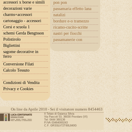
accessori x borse e simili
pon pon
decorazioni varie
passamaria effetto lana
charms+accessori
natalizi
cartonaggio - accessori
bordure e-o tramezzo
Corsi e scuola 1
ricamo-cucito-scritte
schemi Gerda Bengtsson
nastri per fiocchi
Polistirolo
passamanerie con
cuoricini
Bigliettini
sagome decorative in
ferro
Conversione Filati
Calcolo Tessuto
Condizioni di Vendita
Privacy e Cookies
On line da Aprile 2010 - Sei il visitatore numero 8454463
Il Telaio di Gaiarsa Silvia
Via Pascoli 53, 36030 Povolaro (VI)
Tel: 0444 360136
P.IVA 03464000243
C.F. GRSSLV72T60L840G