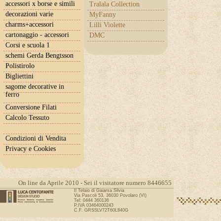
accessori x borse e simili
Tralala Collection
decorazioni varie
MyFanny
charms+accessori
Lilli Violette
cartonaggio - accessori
DMC
Corsi e scuola 1
schemi Gerda Bengtsson
Polistirolo
Bigliettini
sagome decorative in
ferro
Conversione Filati
Calcolo Tessuto
Condizioni di Vendita
Privacy e Cookies
On line da Aprile 2010 - Sei il visitatore numero 8446655
Il Telaio di Gaiarsa Silvia
Via Pascoli 53, 36030 Povolaro (VI)
Tel: 0444 360136
P.IVA 03464000243
C.F. GRSSLV72T60L840G