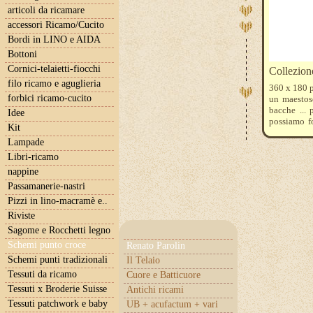
articoli da ricamare
accessori Ricamo/Cucito
Bordi in LINO e AIDA
Bottoni
Cornici-telaietti-fiocchi
Collezio
filo ricamo e aguglieria
360 x 180 
forbici ricamo-cucito
un maestoso
bacche ... 
Idee
possiamo fo
Kit
nonché i f
Lampade
523-321-3
Libri-ricamo
nappine
Passamanerie-nastri
Pizzi in lino-macramè e..
Riviste
Sagome e Rocchetti legno
Schemi punto croce
Renato Parolin
Schemi punti tradizionali
Il Telaio
Tessuti da ricamo
Cuore e Batticuore
Tessuti x Broderie Suisse
Antichi ricami
Tessuti patchwork e baby
UB + acufactum + vari