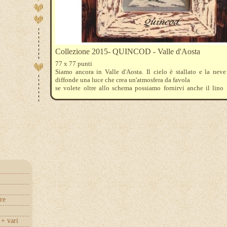
Collezione 2015- QUINCOD - Valle d'Aosta
77 x 77 punti
Siamo ancora in Valle d'Aosta. Il cielo è stallato e la neve 
diffonde una luce che crea un'atmosfera da favola
se volete oltre allo schema possiamo fornirvi anche il lino B
etamina Lugana o l'aida 80 quadretti , nel colore fango scur
ha utilizzato anche Parolin ... come anche i fili mouline' Dmc 
3820-816-3363-645-648-3865-3021-3790-934-520 .
re
+ vari