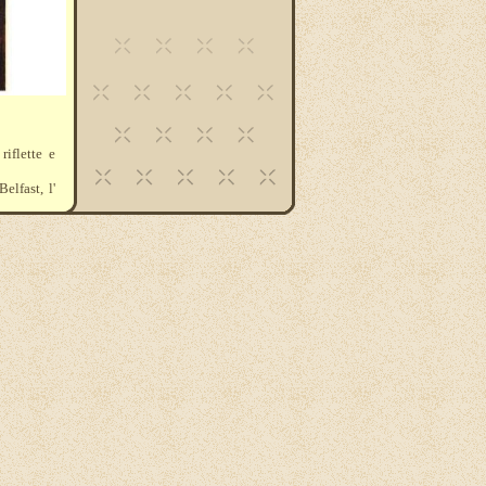
riflette e
elfast, l'
o 7025 che
che sono :