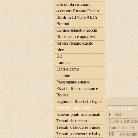
articoli da ricamare
accessori Ricamo/Cucito
Bordi in LINO e AIDA
Bottoni
Cornici-telaietti-fiocchi
filo ricamo e aguglieria
forbici ricamo-cucito
Idee
Kit
Lampade
Libri-ricamo
nappine
Passamanerie-nastri
Pizzi in lino-macramè e..
Riviste
Sagome e Rocchetti legno
Schemi punto croce
Renato Parolin
Schemi punti tradizionali
Il Telaio
Tessuti da ricamo
Cuore e Batticuo
Tessuti x Broderie Suisse
Antichi ricami
Tessuti patchwork e baby
UB + acufactum 