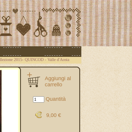
llezione 2015- QUINCOD - Valle d'Aosta
Aggiungi al
carrello
Quantità
9,00 €