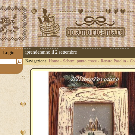
pedizioni riprenderanno il 2 settembre
Login
Navigazione:
Home
-
Schemi punto croce
-
Renato Parolin
-
Co