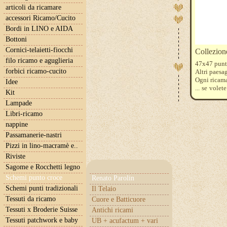
articoli da ricamare
accessori Ricamo/Cucito
Bordi in LINO e AIDA
Bottoni
Cornici-telaietti-fiocchi
Collezion
filo ricamo e aguglieria
47x47 punt
forbici ricamo-cucito
Altri paesa
Ogni ricamat
Idee
... se volet
Kit
etamina Lug
Lampade
ha utilizza
3820-816-3
Libri-ricamo
nappine
Passamanerie-nastri
Pizzi in lino-macramè e..
Riviste
Sagome e Rocchetti legno
Schemi punto croce
Renato Parolin
Schemi punti tradizionali
Il Telaio
Tessuti da ricamo
Cuore e Batticuore
Tessuti x Broderie Suisse
Antichi ricami
Tessuti patchwork e baby
UB + acufactum + vari