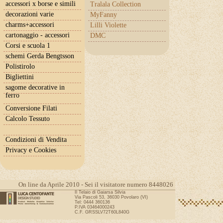
accessori x borse e simili
Tralala Collection
decorazioni varie
MyFanny
charms+accessori
Lilli Violette
cartonaggio - accessori
DMC
Corsi e scuola 1
schemi Gerda Bengtsson
Polistirolo
Bigliettini
sagome decorative in
ferro
Conversione Filati
Calcolo Tessuto
Condizioni di Vendita
Privacy e Cookies
On line da Aprile 2010 - Sei il visitatore numero 8448026
Il Telaio di Gaiarsa Silvia
Via Pascoli 53, 36030 Povolaro (VI)
Tel: 0444 360136
P.IVA 03464000243
C.F. GRSSLV72T60L840G