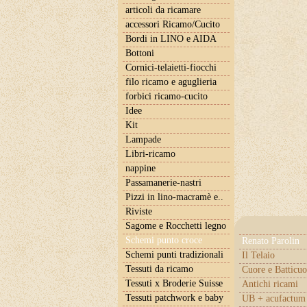
articoli da ricamare
accessori Ricamo/Cucito
Bordi in LINO e AIDA
Bottoni
Cornici-telaietti-fiocchi
filo ricamo e aguglieria
forbici ricamo-cucito
Idee
Kit
Lampade
Libri-ricamo
nappine
Passamanerie-nastri
Pizzi in lino-macramè e..
Riviste
Sagome e Rocchetti legno
Schemi punto croce
Renato Parolin
Schemi punti tradizionali
Il Telaio
Tessuti da ricamo
Cuore e Batticuo
Tessuti x Broderie Suisse
Antichi ricami
Tessuti patchwork e baby
UB + acufactum 