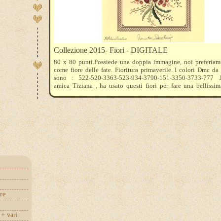
Collezione 2015- Fiori - DIGITALE
80 x 80 punti.Possiede una doppia immagine, noi preferiam
come fiore delle fate. Fioritura primaverile. I colori Dmc da 
sono : 522-520-3363-523-934-3790-151-3350-3733-777 .l
amica Tiziana , ha usato questi fiori per fare una bellissi
nell'Aida di lana a quadretti , se volete guardate la foto sulla
idee ...
re
+ vari