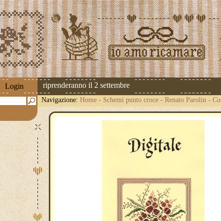
 spedizioni riprenderanno il 2 settembre
Login
Navigazione:
Home
-
Schemi punto croce
-
Renato Parolin
-
Co