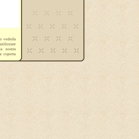
o vederla
utilizzare
a nostra
ma coperta
 categoria