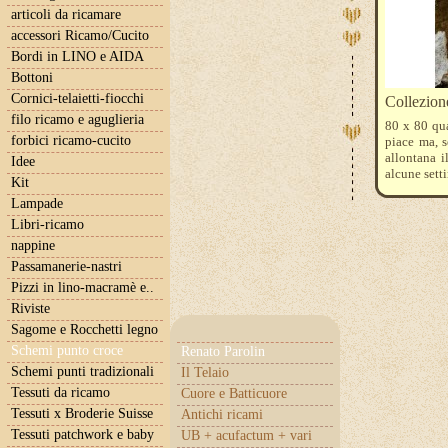
articoli da ricamare
accessori Ricamo/Cucito
Bordi in LINO e AIDA
Bottoni
Cornici-telaietti-fiocchi
Collezion
filo ricamo e aguglieria
80 x 80 qua
forbici ricamo-cucito
piace ma, s
allontana i
Idee
alcune sett
Kit
I colori D
Lampade
782-3822-43
una belliss
Libri-ricamo
la foto sulla
nappine
Passamanerie-nastri
Pizzi in lino-macramè e..
Riviste
Sagome e Rocchetti legno
Schemi punto croce
Renato Parolin
Schemi punti tradizionali
Il Telaio
Tessuti da ricamo
Cuore e Batticuore
Tessuti x Broderie Suisse
Antichi ricami
Tessuti patchwork e baby
UB + acufactum + vari