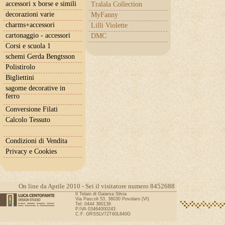
accessori x borse e simili
Tralala Collection
decorazioni varie
MyFanny
charms+accessori
Lilli Violette
cartonaggio - accessori
DMC
Corsi e scuola 1
schemi Gerda Bengtsson
Polistirolo
Bigliettini
sagome decorative in
ferro
Conversione Filati
Calcolo Tessuto
Condizioni di Vendita
Privacy e Cookies
On line da Aprile 2010 - Sei il visitatore numero 8452688
Il Telaio di Gaiarsa Silvia
Via Pascoli 53, 36030 Povolaro (VI)
Tel: 0444 360136
P.IVA 03464000243
C.F. GRSSLV72T60L840G