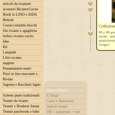
articoli da ricamare
accessori Ricamo/Cucito
Bordi in LINO e AIDA
Bottoni
Cornici-telaietti-fiocchi
Collezio
filo ricamo e aguglieria
80 x 80 qua
forbici ricamo-cucito
anche molt
propiziator
Idee
Giugno
Kit
I colori D
Lampade
. La nostra
coperta nell
Libri-ricamo
categoria id
nappine
Passamanerie-nastri
Pizzi in lino-macramè e..
Riviste
Sagome e Rocchetti legno
Schemi punto croce
Renato Parolin
Schemi punti tradizionali
Il Telaio
Tessuti da ricamo
Cuore e Batticuore
Tessuti x Broderie Suisse
Antichi ricami
Tessuti patchwork e baby
UB + acufactum + vari