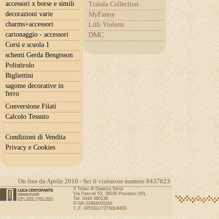
accessori x borse e simili
Tralala Collection
decorazioni varie
MyFanny
charms+accessori
Lilli Violette
cartonaggio - accessori
DMC
Corsi e scuola 1
schemi Gerda Bengtsson
Polistirolo
Bigliettini
sagome decorative in
ferro
Conversione Filati
Calcolo Tessuto
Condizioni di Vendita
Privacy e Cookies
On line da Aprile 2010 - Sei il visitatore numero 8437623
Il Telaio di Gaiarsa Silvia
Via Pascoli 53, 36030 Povolaro (VI)
Tel: 0444 360136
P.IVA 03464000243
C.F. GRSSLV72T60L840G