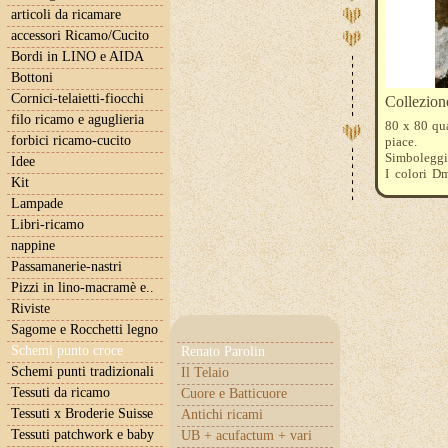
articoli da ricamare
accessori Ricamo/Cucito
Bordi in LINO e AIDA
Bottoni
Cornici-telaietti-fiocchi
Collezio
filo ricamo e aguglieria
80 x 80 qua
forbici ricamo-cucito
piace.
Simboleggia
Idee
I colori D
Kit
3820--3822-
Lampade
una bellissi
foto sulla c
Libri-ricamo
nappine
Passamanerie-nastri
Pizzi in lino-macramè e..
Riviste
Sagome e Rocchetti legno
Schemi punto croce
Renato Parolin
Schemi punti tradizionali
Il Telaio
Tessuti da ricamo
Cuore e Batticuore
Tessuti x Broderie Suisse
Antichi ricami
Tessuti patchwork e baby
UB + acufactum + vari