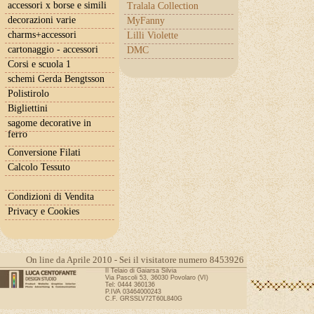
accessori x borse e simili
Tralala Collection
decorazioni varie
MyFanny
charms+accessori
Lilli Violette
cartonaggio - accessori
DMC
Corsi e scuola 1
schemi Gerda Bengtsson
Polistirolo
Bigliettini
sagome decorative in
ferro
Conversione Filati
Calcolo Tessuto
Condizioni di Vendita
Privacy e Cookies
On line da Aprile 2010 - Sei il visitatore numero 8453926
Il Telaio di Gaiarsa Silvia
Via Pascoli 53, 36030 Povolaro (VI)
Tel: 0444 360136
P.IVA 03464000243
C.F. GRSSLV72T60L840G