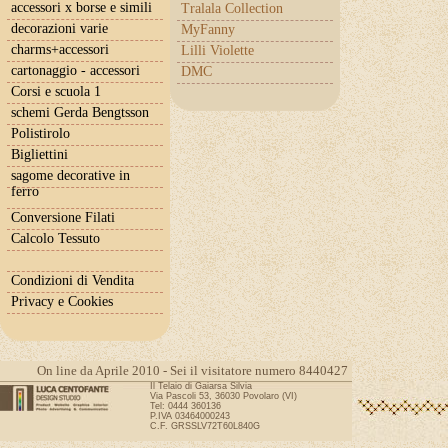
accessori x borse e simili
Tralala Collection
decorazioni varie
MyFanny
charms+accessori
Lilli Violette
cartonaggio - accessori
DMC
Corsi e scuola 1
schemi Gerda Bengtsson
Polistirolo
Bigliettini
sagome decorative in
ferro
Conversione Filati
Calcolo Tessuto
Condizioni di Vendita
Privacy e Cookies
On line da Aprile 2010 - Sei il visitatore numero 8440427
Il Telaio di Gaiarsa Silvia
Via Pascoli 53, 36030 Povolaro (VI)
Tel: 0444 360136
P.IVA 03464000243
C.F. GRSSLV72T60L840G