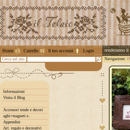
Attenzione ! Le spedizioni riprenderanno il 2 
Home
Carrello
Il tuo account
Login
Navigazione:
H
Cerca nel sito
Informazioni
Visita il Blog
Accessori tende e decori
aghi+magneti e..
Appendini
Art. regalo e decorativi