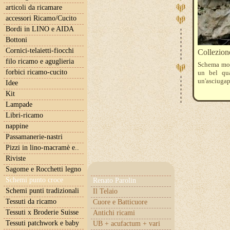
articoli da ricamare
accessori Ricamo/Cucito
Bordi in LINO e AIDA
Bottoni
Cornici-telaietti-fiocchi
Collezion
filo ricamo e aguglieria
Schema mono
forbici ricamo-cucito
un bel qua
un'asciugap
Idee
Kit
Lampade
Libri-ricamo
nappine
Passamanerie-nastri
Pizzi in lino-macramè e..
Riviste
Sagome e Rocchetti legno
Schemi punto croce
Renato Parolin
Schemi punti tradizionali
Il Telaio
Tessuti da ricamo
Cuore e Batticuore
Tessuti x Broderie Suisse
Antichi ricami
Tessuti patchwork e baby
UB + acufactum + vari