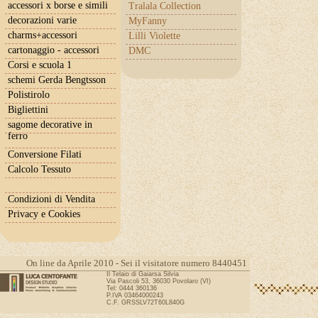
accessori x borse e simili
Tralala Collection
decorazioni varie
MyFanny
charms+accessori
Lilli Violette
cartonaggio - accessori
DMC
Corsi e scuola 1
schemi Gerda Bengtsson
Polistirolo
Bigliettini
sagome decorative in
ferro
Conversione Filati
Calcolo Tessuto
Condizioni di Vendita
Privacy e Cookies
On line da Aprile 2010 - Sei il visitatore numero 8440451
Il Telaio di Gaiarsa Silvia
Via Pascoli 53, 36030 Povolaro (VI)
Tel: 0444 360136
P.IVA 03464000243
C.F. GRSSLV72T60L840G