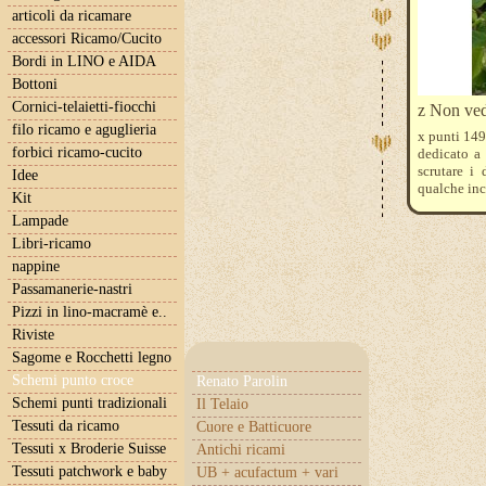
articoli da ricamare
accessori Ricamo/Cucito
Bordi in LINO e AIDA
Bottoni
Cornici-telaietti-fiocchi
z Non ved
filo ricamo e aguglieria
x punti 14
forbici ricamo-cucito
dedicato a 
scrutare i 
Idee
qualche inc
Kit
schema pos
Lampade
ricamare , f
da acquist
Libri-ricamo
ultimamente
nappine
in questo c
Passamanerie-nastri
Pizzi in lino-macramè e..
Riviste
Sagome e Rocchetti legno
Schemi punto croce
Renato Parolin
Schemi punti tradizionali
Il Telaio
Tessuti da ricamo
Cuore e Batticuore
Tessuti x Broderie Suisse
Antichi ricami
Tessuti patchwork e baby
UB + acufactum + vari