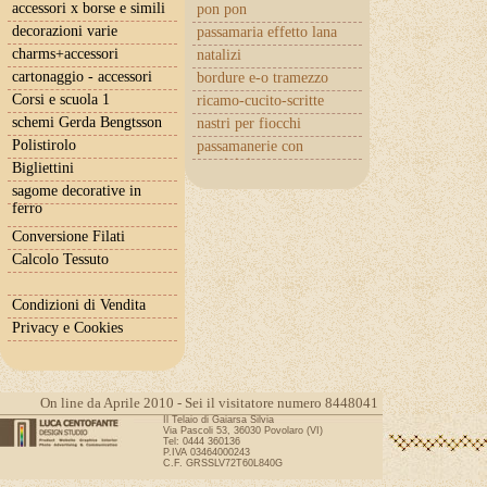
accessori x borse e simili
pon pon
decorazioni varie
passamaria effetto lana
charms+accessori
natalizi
cartonaggio - accessori
bordure e-o tramezzo
Corsi e scuola 1
ricamo-cucito-scritte
schemi Gerda Bengtsson
nastri per fiocchi
Polistirolo
passamanerie con
cuoricini
Bigliettini
sagome decorative in
ferro
Conversione Filati
Calcolo Tessuto
Condizioni di Vendita
Privacy e Cookies
On line da Aprile 2010 - Sei il visitatore numero 8448041
Il Telaio di Gaiarsa Silvia
Via Pascoli 53, 36030 Povolaro (VI)
Tel: 0444 360136
P.IVA 03464000243
C.F. GRSSLV72T60L840G