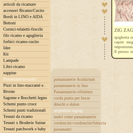
articoli da ricamare
accessori Ricamo/Cucito
Bordi in LINO e AIDA
Bottoni
Cornici-telaietti-fiocchi
ZIG ZAG -
filo ricamo e aguglieria
spighetta o
forbici ricamo-cucito
capire meg
imponturata
Idee
Il prezzo s
Kit
dovrete ind
Lampade
Libri-ricamo
nappine
Passamanerie-nastri
passamanerie Acufactum
Pizzi in lino-macramè e..
passamanerie in lino
Riviste
Passamanerie-rifiniture
Sagome e Rocchetti legno
corda piatta per borse
Schemi punto croce
sbiechi e slalon
Schemi punti tradizionali
serpentina zigzag
Tessuti da ricamo
nastri come passamanerie
Tessuti x Broderie Suisse
cordoncini+cordoncini/fetuccia
Tessuti patchwork e baby
passanastri