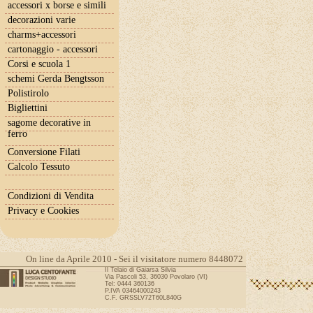
accessori x borse e simili
decorazioni varie
charms+accessori
cartonaggio - accessori
Corsi e scuola 1
schemi Gerda Bengtsson
Polistirolo
Bigliettini
sagome decorative in
ferro
Conversione Filati
Calcolo Tessuto
Condizioni di Vendita
Privacy e Cookies
On line da Aprile 2010 - Sei il visitatore numero 8448072
Il Telaio di Gaiarsa Silvia
Via Pascoli 53, 36030 Povolaro (VI)
Tel: 0444 360136
P.IVA 03464000243
C.F. GRSSLV72T60L840G