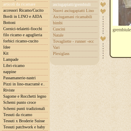
articoli da ricamare
asciugapiatti/grembiuli
accessori Ricamo/Cucito
Nuovi asciugapiatti Lino
Bordi in LINO e AIDA
Asciugamani ricamabili
Bottoni
bimbi
Cornici-telaietti-fiocchi
Cuscini
grembiule
filo ricamo e aguglieria
Natale
forbici ricamo-cucito
Tovagliette - runner -ecc
Idee
Vari
Kit
Plexiglass
Lampade
Libri-ricamo
nappine
Passamanerie-nastri
Pizzi in lino-macramè e..
Riviste
Sagome e Rocchetti legno
Schemi punto croce
Schemi punti tradizionali
Tessuti da ricamo
Tessuti x Broderie Suisse
Tessuti patchwork e baby