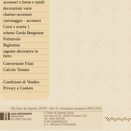
accessori x borse e simili
decorazioni varie
charms+accessori
cartonaggio - accessori
Corsi e scuola 1
schemi Gerda Bengtsson
Polistirolo
Bigliettini
sagome decorative in
ferro
Conversione Filati
Calcolo Tessuto
Condizioni di Vendita
Privacy e Cookies
On line da Aprile 2010 - Sei il visitatore numero 8452335
Il Telaio di Gaiarsa Silvia
Via Pascoli 53, 36030 Povolaro (VI)
Tel: 0444 360136
P.IVA 03464000243
C.F. GRSSLV72T60L840G