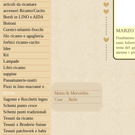
articoli da ricamare
accessori Ricamo/Cucito
Bordi in LINO e AIDA
Bottoni
Cornici-telaietti-fiocchi
MARZO 
filo ricamo e aguglieria
Finalmente 
forbici ricamo-cucito
tanti follet
tema del gi
Idee
mentre i pi
Kit
amico.
Lampade
Libri-ricamo
nappine
Passamanerie-nastri
Pizzi in lino-macramè e..
Riviste
Mains & Merveilles
Sagome e Rocchetti legno
Cose ....Belle
Schemi punto croce
Schemi punti tradizionali
Tessuti da ricamo
Tessuti x Broderie Suisse
Tessuti patchwork e baby