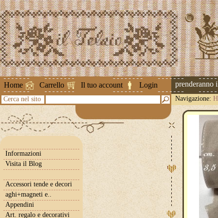
Attenzione ! Le spedizioni riprenderanno il 2
Home
Carrello
Il tuo account
Login
Navigazione:
H
Cerca nel sito
Informazioni
Visita il Blog
Accessori tende e decori
aghi+magneti e..
Appendini
Art. regalo e decorativi