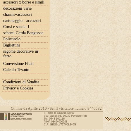
accessori x borse e simili
decorazioni varie
charms+accessori
cartonaggio - accessori
Corsi e scuola 1
schemi Gerda Bengtsson
Polistirolo
Bigliettini
sagome decorative in
ferro
Conversione Filati
Calcolo Tessuto
Condizioni di Vendita
Privacy e Cookies
On line da Aprile 2010 - Sei il visitatore numero 8440682
Il Telaio di Gaiarsa Silvia
Via Pascoli 53, 36030 Povolaro (VI)
Tel: 0444 360136
P.IVA 03464000243
C.F. GRSSLV72T60L840G