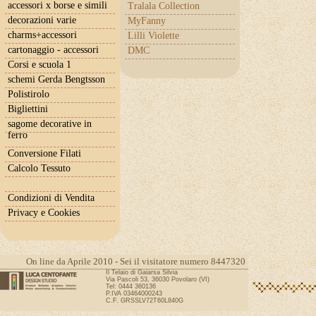
accessori x borse e simili
Tralala Collection
decorazioni varie
MyFanny
charms+accessori
Lilli Violette
cartonaggio - accessori
DMC
Corsi e scuola 1
schemi Gerda Bengtsson
Polistirolo
Bigliettini
sagome decorative in
ferro
Conversione Filati
Calcolo Tessuto
Condizioni di Vendita
Privacy e Cookies
On line da Aprile 2010 - Sei il visitatore numero 8447320
Il Telaio di Gaiarsa Silvia
Via Pascoli 53, 36030 Povolaro (VI)
Tel: 0444 360136
P.IVA 03464000243
C.F. GRSSLV72T60L840G