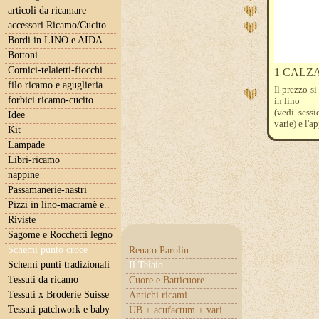
articoli da ricamare
accessori Ricamo/Cucito
Bordi in LINO e AIDA
Bottoni
Cornici-telaietti-fiocchi
1 CALZA
filo ricamo e aguglieria
Il prezzo si
forbici ricamo-cucito
in lino
(vedi sess
Idee
varie) e l'
Kit
Lampade
Libri-ricamo
nappine
Passamanerie-nastri
Pizzi in lino-macramè e..
Riviste
Sagome e Rocchetti legno
Schemi punto croce
Renato Parolin
Schemi punti tradizionali
Il Telaio
Tessuti da ricamo
Cuore e Batticuore
Tessuti x Broderie Suisse
Antichi ricami
Tessuti patchwork e baby
UB + acufactum + vari